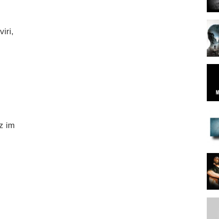
iri,
az im