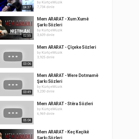
by
KürtçeMüzik
7,734 dinle
04:37
Mem ARARAT - Xum Xumê
Şarkı Sözleri
by
KürtçeMüzik
3,609 dinle
02:55
Mem ARARAT - Çîçeke Sözleri
by
KürtçeMüzik
3,925 dinle
03:06
Mem ARARAT - Were Dotmamê
Şarkı Sözleri
by
KürtçeMüzik
9,230 dinle
03:49
Mem ARARAT - Stêra Sözleri
by
KürtçeMüzik
6,969 dinle
05:04
Mem ARARAT - Keç Keçikê
Şarkı Sözleri