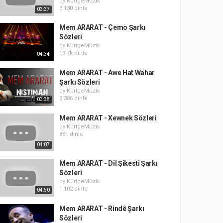
by
KürtçeMüzik
3,130 dinle
03:37
Mem ARARAT - Çemo Şarkı
Sözleri
by
KürtçeMüzik
13.7k dinle
04:34
Mem ARARAT - Awe Hat Wahar
Şarkı Sözleri
by
KürtçeMüzik
3,386 dinle
03:38
Mem ARARAT - Xewnek Sözleri
by
KürtçeMüzik
881 dinle
04:07
Mem ARARAT - Dil Şikestî Şarkı
Sözleri
by
KürtçeMüzik
1,102 dinle
04:50
Mem ARARAT - Rindê Şarkı
Sözleri