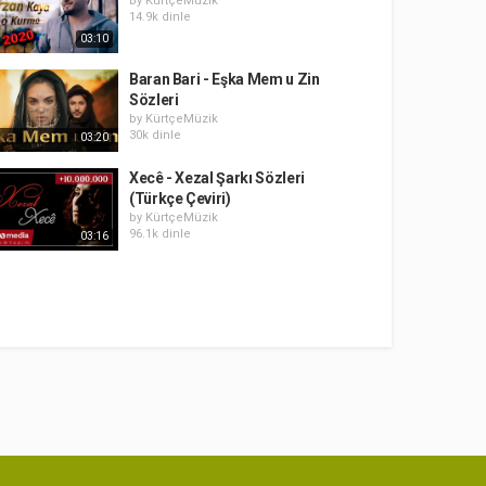
by
KürtçeMüzik
14.9k dinle
03:10
Baran Bari - Eşka Mem u Zin
Sözleri
by
KürtçeMüzik
30k dinle
03:20
Xecê - Xezal Şarkı Sözleri
(Türkçe Çeviri)
by
KürtçeMüzik
96.1k dinle
03:16