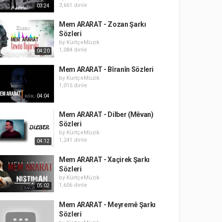
3,661 dinle
03:24
Mem ARARAT - Zozan Şarkı
Sözleri
by
KürtçeMüzik
1,084 dinle
04:20
Mem ARARAT - Bîranîn Sözleri
by
KürtçeMüzik
1,015 dinle
04:04
Mem ARARAT - Dilber (Mêvan)
Sözleri
by
KürtçeMüzik
1,241 dinle
04:12
Mem ARARAT - Xaçirek Şarkı
Sözleri
by
KürtçeMüzik
1,606 dinle
05:02
Mem ARARAT - Meyremê Şarkı
Sözleri