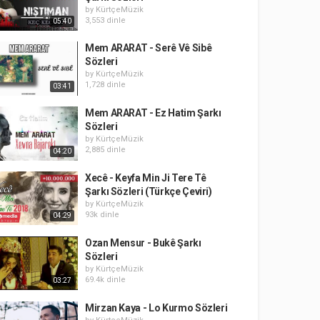
by
KürtçeMüzik
3,553 dinle
05:40
Mem ARARAT - Serê Vê Sibê
Sözleri
by
KürtçeMüzik
1,728 dinle
03:41
Mem ARARAT - Ez Hatim Şarkı
Sözleri
by
KürtçeMüzik
2,885 dinle
04:20
Xecê - Keyfa Min Ji Tere Tê
Şarkı Sözleri (Türkçe Çeviri)
by
KürtçeMüzik
93k dinle
04:29
Ozan Mensur - Bukê Şarkı
Sözleri
by
KürtçeMüzik
69.4k dinle
03:27
Mirzan Kaya - Lo Kurmo Sözleri