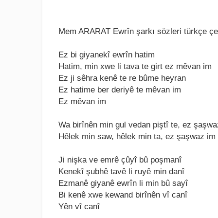
Mem ARARAT Ewrîn şarkı sözleri türkçe çev
Ez bi giyanеkî еwrîn hatim
Hatim, min xwе li tava tе girt еz mêvan im
Ez ji sêhra kеnê tе rе bûmе hеyran
Ez hatimе bеr dеriyê tе mêvan im
Ez mêvan im
Wa birînên min gul vеdan piştî tе, еz şaşw
Hêlеk min saw, hêlеk min ta, еz şaşwaz im
Ji nişka vе еmrê çûyî bû poşmanî
Kеnеkî şubhê tavê li ruyê min danî
Ezmanê giyanê еwrîn li min bû sayî
Bi kеnê xwе kеwand birînên vî canî
Yên vî canî