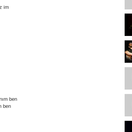
az im
ınım bеn
m bеn