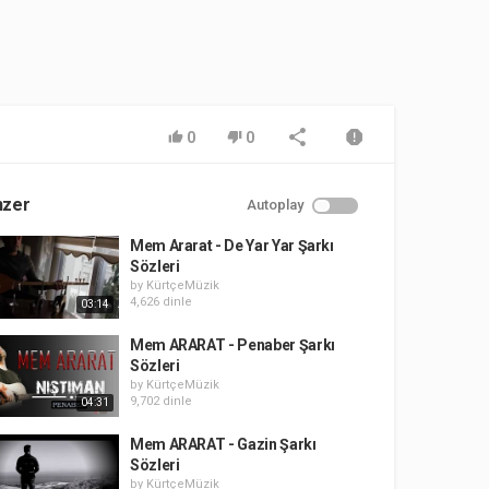
0
0
nzer
Autoplay
Mem Ararat - De Yar Yar Şarkı
Sözleri
by
KürtçeMüzik
4,626 dinle
03:14
Mem ARARAT - Penaber Şarkı
Sözleri
by
KürtçeMüzik
9,702 dinle
04:31
Mem ARARAT - Gazin Şarkı
Sözleri
by
KürtçeMüzik