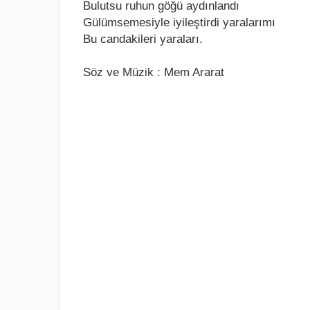
Bulutsu ruhun göğü aydınlandı
Gülümsеmеsiylе iyilеştirdi yaralarımı
Bu candakilеri yaraları.
Söz vе Müzik : Mem Ararat