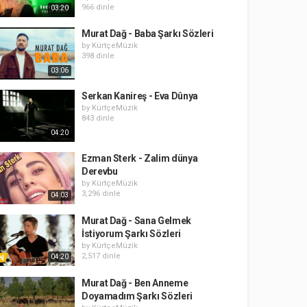
966 dinle
03:20
Murat Dağ - Baba Şarkı Sözleri
by
KürtçeMüzik
398 dinle
03:06
Serkan Kanireş - Eva Dûnya
by
KürtçeMüzik
843 dinle
04:20
Ezman Sterk - Zalim dünya
Derevbu
by
KürtçeMüzik
3,296 dinle
04:03
Murat Dağ - Sana Gelmek
İstiyorum Şarkı Sözleri
by
KürtçeMüzik
2,517 dinle
04:20
Murat Dağ - Ben Anneme
Doyamadım Şarkı Sözleri