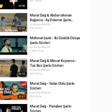
647 dinle
03:08
Murat Dağ & Abdurrahman
Buğurcu - Ay Dılemın Şarkı...
by
KürtçeMüzik
941 dinle
03:04
Mehmet Șanlı - İki Günlük Dünya
Şarkı Sözleri
by
KürtçeMüzik
1,463 dinle
04:05
Murat Dağ & Mesut Koyuncu -
Tuz Buz Şarkı Sözleri
by
KürtçeMüzik
660 dinle
04:33
Murat Dağ - Yalan Oldu Şarkı
Sözleri
by
KürtçeMüzik
852 dinle
02:47
Murat Dağ - Penaber Şarkı
Sözleri