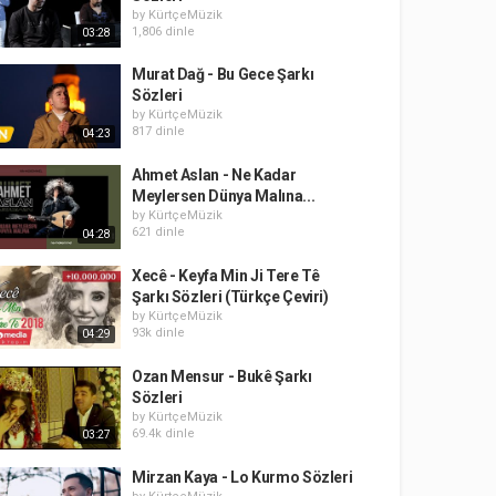
by
KürtçeMüzik
1,806 dinle
03:28
Murat Dağ - Bu Gece Şarkı
Sözleri
by
KürtçeMüzik
817 dinle
04:23
Ahmet Aslan - Ne Kadar
Meylersen Dünya Malına...
by
KürtçeMüzik
621 dinle
04:28
Xecê - Keyfa Min Ji Tere Tê
Şarkı Sözleri (Türkçe Çeviri)
by
KürtçeMüzik
93k dinle
04:29
Ozan Mensur - Bukê Şarkı
Sözleri
by
KürtçeMüzik
69.4k dinle
03:27
Mirzan Kaya - Lo Kurmo Sözleri