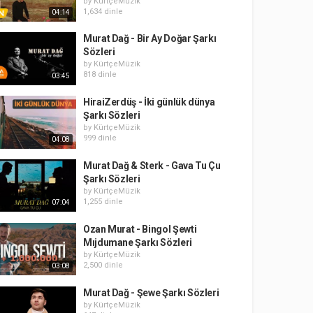
by
KürtçeMüzik
1,634 dinle
04:14
Murat Dağ - Bir Ay Doğar Şarkı
Sözleri
by
KürtçeMüzik
818 dinle
03:45
HiraiZerdüş - İki günlük dünya
Şarkı Sözleri
by
KürtçeMüzik
999 dinle
04:08
Murat Dağ & Sterk - Gava Tu Çu
Şarkı Sözleri
by
KürtçeMüzik
1,255 dinle
07:04
Ozan Murat - Bingol Şewti
Mıjdumane Şarkı Sözleri
by
KürtçeMüzik
2,500 dinle
03:08
Murat Dağ - Şewe Şarkı Sözleri
by
KürtçeMüzik