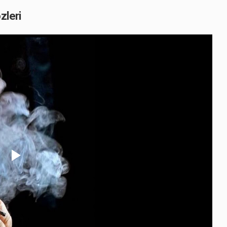
zleri
Play
Video