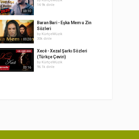
by
KürtçeMüzik
14.9k dinle
03:10
Baran Bari - Eşka Mem u Zin
Sözleri
by
KürtçeMüzik
30k dinle
03:20
Xecê - Xezal Şarkı Sözleri
(Türkçe Çeviri)
by
KürtçeMüzik
96.1k dinle
03:16