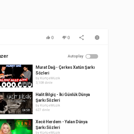
0
0
nzer
Autoplay
Murat Dağ - Çerkes Xatûn Şarkı
Sözleri
by
KürtçeMüzik
3,108 dinle
03:20
Halit Bilgiç - İki Günlük Dünya
Şarkı Sözleri
by
KürtçeMüzik
627 dinle
04:58
Xecê Herdem - Yalan Dünya
Şarkı Sözleri
by
KürtçeMüzik