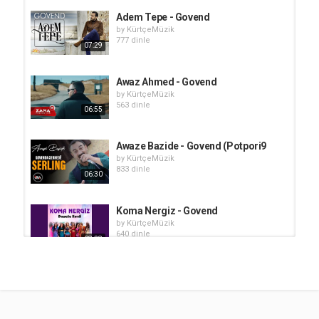
Adem Tepe - Govend
by
KürtçeMüzik
777 dinle
07:29
Awaz Ahmed - Govend
by
KürtçeMüzik
563 dinle
06:55
Awaze Bazide - Govend (Potpori9
by
KürtçeMüzik
833 dinle
06:30
Koma Nergiz - Govend
by
KürtçeMüzik
640 dinle
08:28
Serbang Emrah & Nupel Hejan -
Mashup
by
KürtçeMüzik
06:08
659 dinle