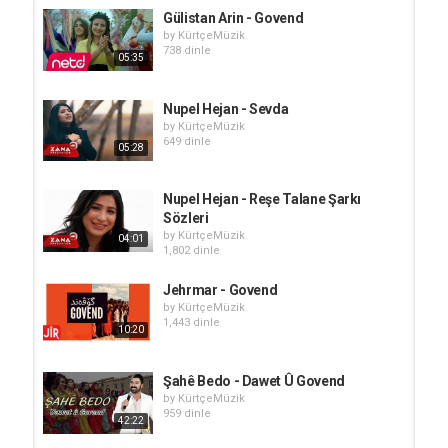
Gülistan Arin - Govend
by
KürtçeMüzik
738 dinle
05:35
Nupel Hejan - Sevda
by
KürtçeMüzik
649 dinle
05:28
Nupel Hejan - Reşe Talane Şarkı
Sözleri
by
KürtçeMüzik
04:01
1,802 dinle
Jehrmar - Govend
by
KürtçeMüzik
1,443 dinle
10:20
Şahê Bedo - Dawet Û Govend
by
KürtçeMüzik
959 dinle
42:22