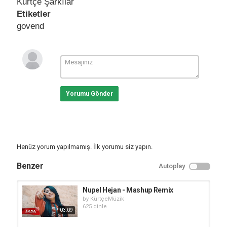
Kürtçe Şarkılar
Etiketler
govend
Yorumu Gönder
Henüz yorum yapılmamış. İlk yorumu siz yapın.
Benzer
Autoplay
Nupel Hejan - Mashup Remix
by
KürtçeMüzik
625 dinle
03:09