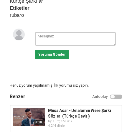
Kürtçe Şarkılar
Etiketler
rubaro
Yorumu Gönder
Henüz yorum yapılmamış. İlk yorumu siz yapın.
Benzer
Autoplay
Musa Acar - Delalamin Were Şarkı
Sözleri (Türkçe Çeviri)
by
KürtçeMüzik
03:04
4,244 dinle