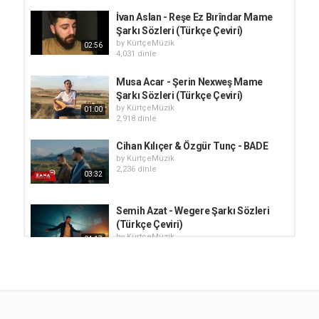
İvan Aslan - Reşe Ez Bırîndar Mame
Şarkı Sözleri (Türkçe Çeviri)
by
KürtçeMüzik
02:56
4,031 dinle
Musa Acar - Şerin Nexweş Mame
Şarkı Sözleri (Türkçe Çeviri)
by
KürtçeMüzik
01:00
2,918 dinle
Cihan Kılıçer & Özgür Tunç - BADE
by
KürtçeMüzik
2,236 dinle
03:32
Semih Azat - Wegere Şarkı Sözleri
(Türkçe Çeviri)
by
KürtçeMüzik
04:17
1,229 dinle
Murat Dağ X Servet Tunç - Tu Guli
Sözleri
by
KürtçeMüzik
02:50
7,538 dinle