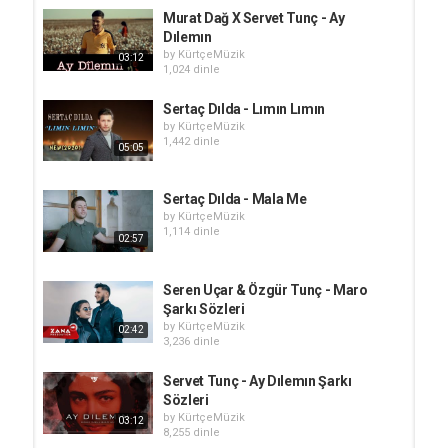
Murat Dağ X Servet Tunç - Ay
Dılemın
by
KürtçeMüzik
03:12
1,024 dinle
Sertaç Dılda - Lımın Lımın
by
KürtçeMüzik
1,442 dinle
05:05
Sertaç Dılda - Mala Me
by
KürtçeMüzik
1,114 dinle
02:57
Seren Uçar & Özgür Tunç - Maro
Şarkı Sözleri
by
KürtçeMüzik
02:42
3,236 dinle
Servet Tunç - Ay Dılemın Şarkı
Sözleri
by
KürtçeMüzik
03:12
8,255 dinle