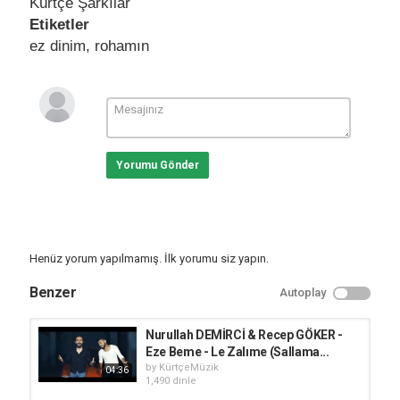
Kürtçe Şarkılar
Etiketler
ez dinim
,
rohamın
Yorumu Gönder
Henüz yorum yapılmamış. İlk yorumu siz yapın.
Benzer
Autoplay
Nurullah DEMİRCİ & Recep GÖKER -
Eze Beme - Le Zalıme (Sallama...
by
KürtçeMüzik
04:36
1,490 dinle