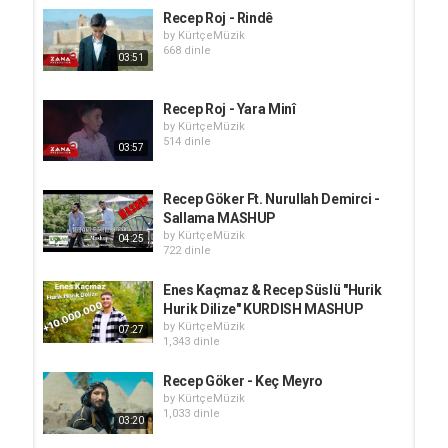
Recep Roj - Rindê
by
KürtçeMüzik
668 dinle
03:51
Recep Roj - Yara Minî
by
KürtçeMüzik
514 dinle
03:57
Recep Göker Ft. Nurullah Demirci -
Sallama MASHUP
by
KürtçeMüzik
04:25
722 dinle
Enes Kaçmaz & Recep Süslü "Hurik
Hurik Dilize" KURDISH MASHUP
by
KürtçeMüzik
07:27
1,343 dinle
Recep Göker - Keç Meyro
by
KürtçeMüzik
1,033 dinle
03:20