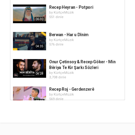
Recep Heyran - Potpori
by
KürtçeMüzik
551 dinle
06:30
Berwan - Har u Dînim
by
KürtçeMüzik
576 dinle
04:35
Onur Çetinsoy & Recep Göker - Min
Bêriya Te Kir Şarkı Sözleri
by
KürtçeMüzik
04:28
3,708 dinle
Recep Roj - Gerdenzerê
by
KürtçeMüzik
569 dinle
02:55
Jehrmar & Seyidxan Sevînç - Mîro
by
KürtçeMüzik
893 dinle
02:16