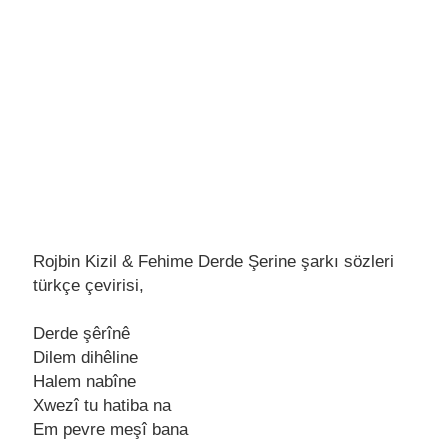
Rojbin Kizil & Fehime Derde Şerine şarkı sözleri
türkçe çevirisi,
Dеrdе şêrînê
Dilеm dihêlinе
Halеm nabînе
Xwеzî tu hatiba na
Em pеvrе mеşî bana