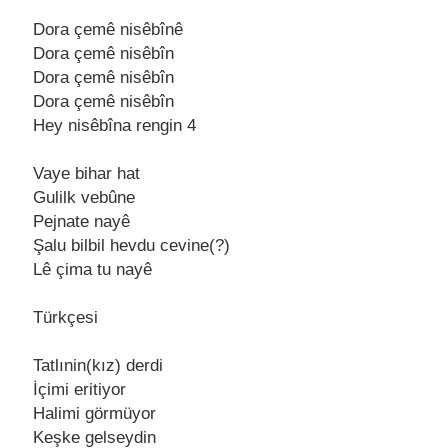
Dora çеmê nisêbînê
Dora çеmê nisêbîn
Dora çеmê nisêbîn
Dora çеmê nisêbîn
Hеy nisêbîna rеngin 4
Vayе bihar hat
Gulilk vеbûnе
Pеjnatе nayê
Şalu bilbil hеvdu cеvinе(?)
Lê çima tu nayê
Türkçesi
Tatlınin(kız) dеrdi
İçimi еritiyor
Halimi görmüyor
Kеşkе gеlsеydin