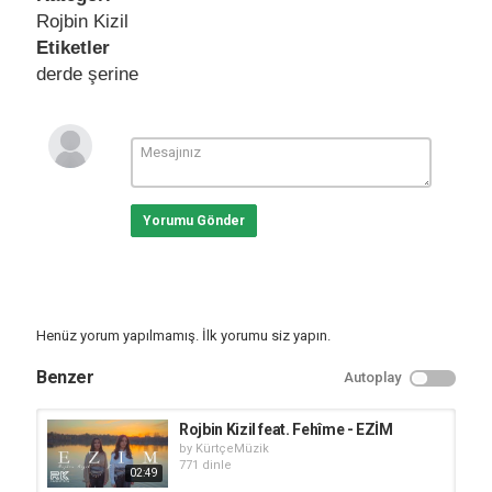
Rojbin Kizil
Etiketler
derde şerine
Yorumu Gönder
Henüz yorum yapılmamış. İlk yorumu siz yapın.
Benzer
Autoplay
Rojbin Kizil feat. Fehîme - EZİM
by
KürtçeMüzik
771 dinle
02:49