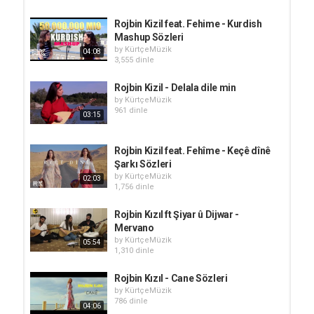
Rojbin Kizil feat. Fehime - Kurdish
Mashup Sözleri
by
KürtçeMüzik
04:08
3,555 dinle
Rojbin Kizil - Delala dile min
by
KürtçeMüzik
961 dinle
03:15
Rojbin Kizil feat. Fehîme - Keçê dînê
Şarkı Sözleri
by
KürtçeMüzik
02:03
1,756 dinle
Rojbin Kızıl ft Şiyar û Dijwar -
Mervano
by
KürtçeMüzik
05:54
1,310 dinle
Rojbin Kızıl - Cane Sözleri
by
KürtçeMüzik
786 dinle
04:06