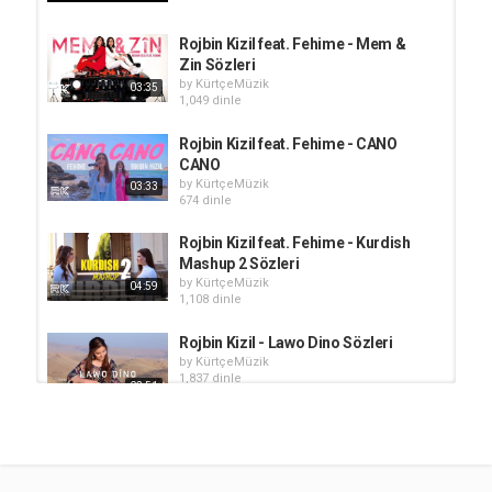
Rojbin Kizil feat. Fehime - Mem &
Zin Sözleri
by
KürtçeMüzik
03:35
1,049 dinle
Rojbin Kizil feat. Fehime - CANO
CANO
by
KürtçeMüzik
03:33
674 dinle
Rojbin Kizil feat. Fehime - Kurdish
Mashup 2 Sözleri
by
KürtçeMüzik
04:59
1,108 dinle
Rojbin Kizil - Lawo Dino Sözleri
by
KürtçeMüzik
1,837 dinle
02:51
Rojbin Kizil - Tembura destê min.
by
KürtçeMüzik
723 dinle
03:55