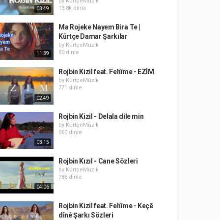
by
KürtçeMüzik
13.8k dinle
03:49
Ma Rojeke Nayem Bira Te |
Kürtçe Damar Şarkılar
by
KürtçeMüzik
90 dinle
11:39
Rojbin Kizil feat. Fehîme - EZİM
by
KürtçeMüzik
771 dinle
02:49
Rojbin Kizil - Delala dile min
by
KürtçeMüzik
960 dinle
03:15
Rojbin Kızıl - Cane Sözleri
by
KürtçeMüzik
786 dinle
04:06
Rojbin Kizil feat. Fehîme - Keçê
dînê Şarkı Sözleri