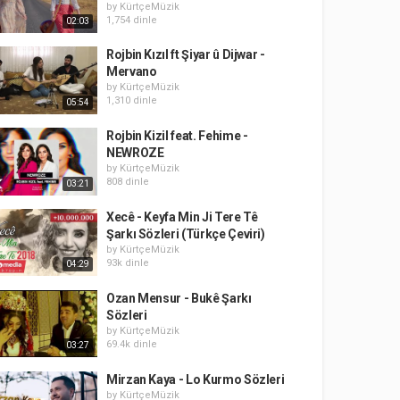
by
KürtçeMüzik
1,754 dinle
02:03
Rojbin Kızıl ft Şiyar û Dijwar -
Mervano
by
KürtçeMüzik
1,310 dinle
05:54
Rojbin Kizil feat. Fehime -
NEWROZE
by
KürtçeMüzik
808 dinle
03:21
Xecê - Keyfa Min Ji Tere Tê
Şarkı Sözleri (Türkçe Çeviri)
by
KürtçeMüzik
93k dinle
04:29
Ozan Mensur - Bukê Şarkı
Sözleri
by
KürtçeMüzik
69.4k dinle
03:27
Mirzan Kaya - Lo Kurmo Sözleri
by
KürtçeMüzik