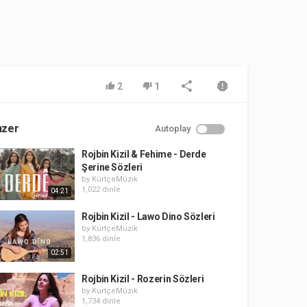
2
1
nzer
Autoplay
Rojbin Kizil & Fehime - Derde
Şerine Sözleri
by
KürtçeMüzik
1,022 dinle
04:21
Rojbin Kizil - Lawo Dino Sözleri
by
KürtçeMüzik
1,836 dinle
02:51
Rojbin Kizil - Rozerin Sözleri
by
KürtçeMüzik
1,734 dinle