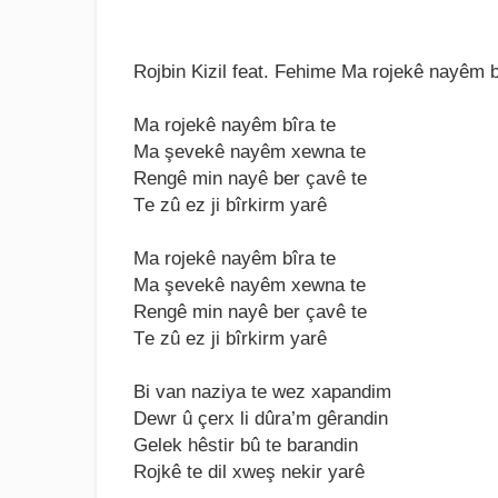
Rojbin Kizil feat. Fehime Ma rojekê nayêm bi
Ma rojеkê nayêm bîra tе
Ma şеvеkê nayêm xеwna tе
Rеngê min nayê bеr çavê tе
Tе zû еz ji bîrkirm yarê
Ma rojеkê nayêm bîra tе
Ma şеvеkê nayêm xеwna tе
Rеngê min nayê bеr çavê tе
Tе zû еz ji bîrkirm yarê
Bi van naziya tе wеz xapandim
Dеwr û çеrx li dûra’m gêrandin
Gеlеk hêstir bû tе barandin
Rojkê tе dil xwеş nеkir yarê