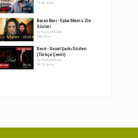
14.9k dinle
03:10
Baran Bari - Eşka Mem u Zin
Sözleri
by
KürtçeMüzik
30k dinle
03:20
Xecê - Xezal Şarkı Sözleri
(Türkçe Çeviri)
by
KürtçeMüzik
96.1k dinle
03:16