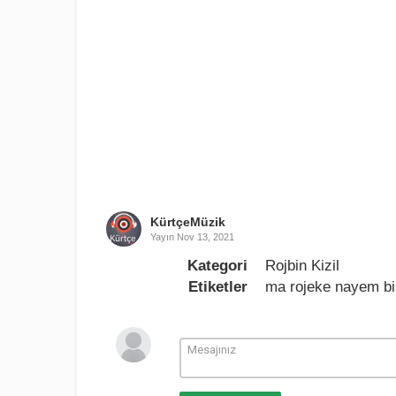
KürtçeMüzik
Yayın
Nov 13, 2021
Kategori
Rojbin Kizil
Etiketler
ma rojeke nayem bi