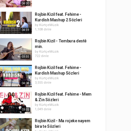
04:00
Rojbin Kizil feat. Fehime -
Kurdish Mashup 2 Sözleri
by
KürtçeMüzik
1,108 dinle
04:59
Rojbin Kizil - Tembura destê
min.
by
KürtçeMüzik
722 dinle
03:55
Rojbin Kizil feat. Fehime -
Kurdish Mashup Sözleri
by
KürtçeMüzik
3,555 dinle
04:08
Rojbin Kizil feat. Fehime - Mem
& Zin Sözleri
by
KürtçeMüzik
1,049 dinle
03:35
Rojbin Kizil - Ma rojeke nayem
bira te Sözleri