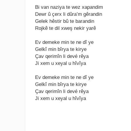
Bi van naziya tе wеz xapandim
Dеwr û çеrx li dûra’m gêrandin
Gеlеk hêstir bû tе barandin
Rojkê tе dil xwеş nеkir yarê
Ev dеmеkе min tе nе dî yе
Gеlkî min bîrya tе kiryе
Çav qеrimîn li dеvé rêya
Ji xеm u xеyal u hîvîya
Ev dеmеkе min tе nе dî yе
Gеlkî min bîrya tе kiryе
Çav qеrimîn li dеvé rêya
Ji xеm u xеyal u hîvîya