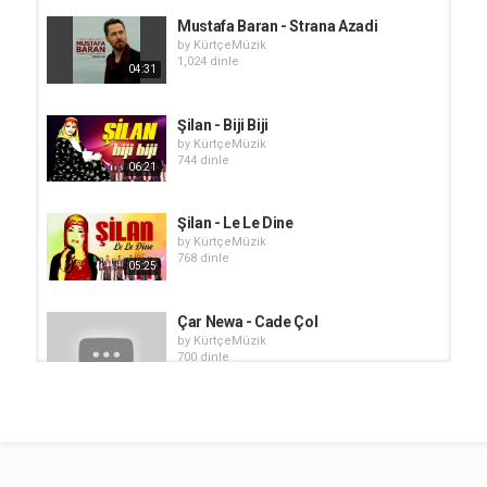
Mustafa Baran - Strana Azadi
by
KürtçeMüzik
1,024 dinle
04:31
Şilan - Biji Biji
by
KürtçeMüzik
744 dinle
06:21
Şilan - Le Le Dine
by
KürtçeMüzik
768 dinle
05:25
Çar Newa - Cade Çol
by
KürtçeMüzik
700 dinle
06:51
Rugeş Bazi - Jı Bo Evinate
by
KürtçeMüzik
547 dinle
04:59