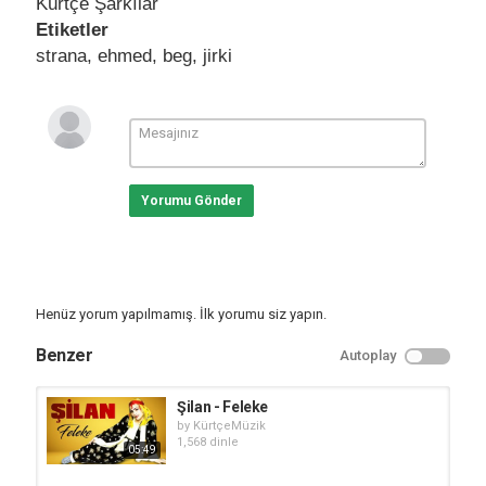
Kürtçe Şarkılar
Etiketler
strana
,
ehmed
,
beg
,
jirki
Yorumu Gönder
Henüz yorum yapılmamış. İlk yorumu siz yapın.
Benzer
Autoplay
Şilan - Feleke
by
KürtçeMüzik
1,568 dinle
05:49