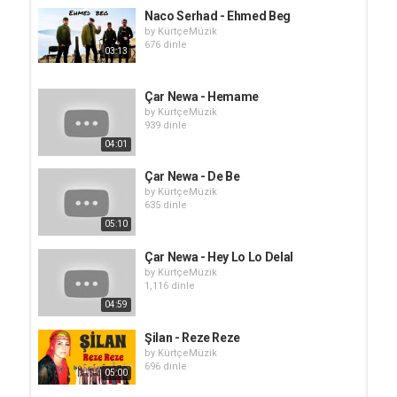
Naco Serhad - Ehmed Beg
by
KürtçeMüzik
676 dinle
03:13
Çar Newa - Hemame
by
KürtçeMüzik
939 dinle
04:01
Çar Newa - De Be
by
KürtçeMüzik
635 dinle
05:10
Çar Newa - Hey Lo Lo Delal
by
KürtçeMüzik
1,116 dinle
04:59
Şilan - Reze Reze
by
KürtçeMüzik
696 dinle
05:00