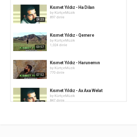
Kısmet Yıldız - Ha Dilan
by
KürtçeMüzik
897 dinle
04:23
Kısmet Yıldız - Qemere
by
KürtçeMüzik
1,024 dinle
03:57
Kısmet Yıldız - Harunemın
by
KürtçeMüzik
770 dinle
07:52
Kısmet Yıldız - Ax Axa Welat
by
KürtçeMüzik
847 dinle
04:09
Kısmet Yıldız - Arha Lile
by
KürtçeMüzik
657 dinle
03:47