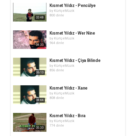
Kısmet Yıldız - Pencülye
by
KürtçeMüzik
800 dinle
03:48
Kısmet Yıldız - Wer Nine
by
KürtçeMüzik
964 dinle
04:33
Kısmet Yıldız - Çiya Bilinde
by
KürtçeMüzik
856 dinle
06:13
Kısmet Yıldız - Xane
by
KürtçeMüzik
808 dinle
04:44
Kısmet Yıldız - Bıra
by
KürtçeMüzik
774 dinle
05:33