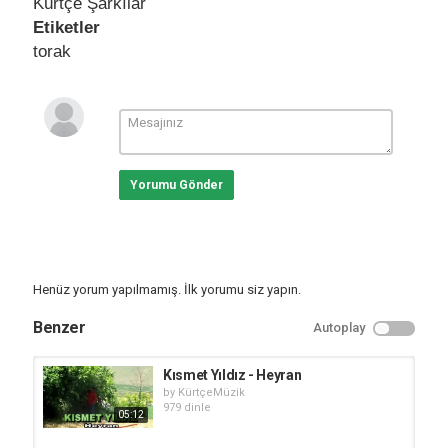
Kürtçe Şarkılar
Etiketler
torak
Yorumu Gönder
Henüz yorum yapılmamış. İlk yorumu siz yapın.
Benzer
Autoplay
Kısmet Yıldız - Heyran
by
KürtçeMüzik
979 dinle
05:12