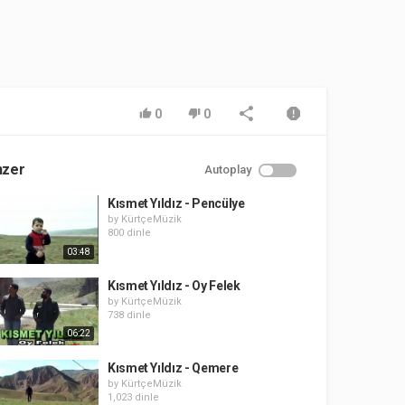
0
0
nzer
Autoplay
Kısmet Yıldız - Pencülye
by
KürtçeMüzik
800 dinle
03:48
Kısmet Yıldız - Oy Felek
by
KürtçeMüzik
738 dinle
06:22
Kısmet Yıldız - Qemere
by
KürtçeMüzik
1,023 dinle