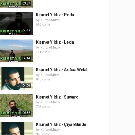
03:57
Kısmet Yıldız - Peda
by
KürtçeMüzik
663 dinle
04:26
Kısmet Yıldız - Lexin
by
KürtçeMüzik
711 dinle
06:14
Kısmet Yıldız - Ax Axa Welat
by
KürtçeMüzik
843 dinle
04:09
Kısmet Yıldız - Suwaro
by
KürtçeMüzik
706 dinle
06:36
Kısmet Yıldız - Çiya Bilinde
by
KürtçeMüzik
856 dinle