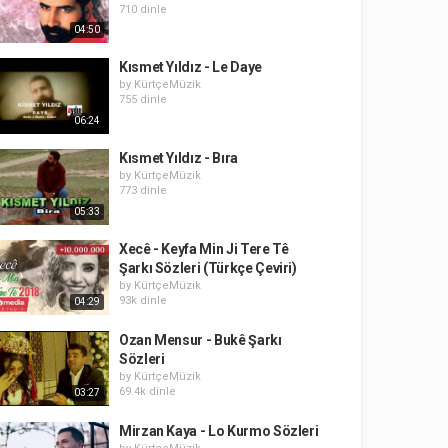
710 dinle
04:50
Kısmet Yıldız - Le Daye
by
KürtçeMüzik
755 dinle
06:24
Kısmet Yıldız - Bıra
by
KürtçeMüzik
773 dinle
05:33
Xecê - Keyfa Min Ji Tere Tê
Şarkı Sözleri (Türkçe Çeviri)
by
KürtçeMüzik
93k dinle
04:29
Ozan Mensur - Bukê Şarkı
Sözleri
by
KürtçeMüzik
69.4k dinle
03:27
Mirzan Kaya - Lo Kurmo Sözleri