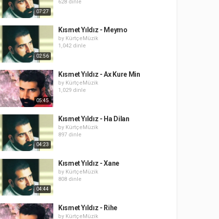
628 dinle
07:27
Kısmet Yıldız - Meymo
by
KürtçeMüzik
1,042 dinle
02:56
Kısmet Yıldız - Ax Kure Min
by
KürtçeMüzik
1,029 dinle
05:45
Kısmet Yıldız - Ha Dilan
by
KürtçeMüzik
897 dinle
04:23
Kısmet Yıldız - Xane
by
KürtçeMüzik
808 dinle
04:44
Kısmet Yıldız - Rihe
by
KürtçeMüzik