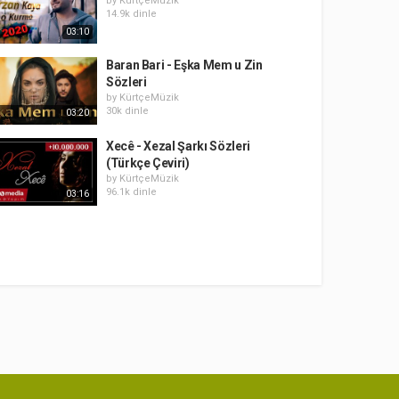
by
KürtçeMüzik
14.9k dinle
03:10
Baran Bari - Eşka Mem u Zin
Sözleri
by
KürtçeMüzik
30k dinle
03:20
Xecê - Xezal Şarkı Sözleri
(Türkçe Çeviri)
by
KürtçeMüzik
96.1k dinle
03:16