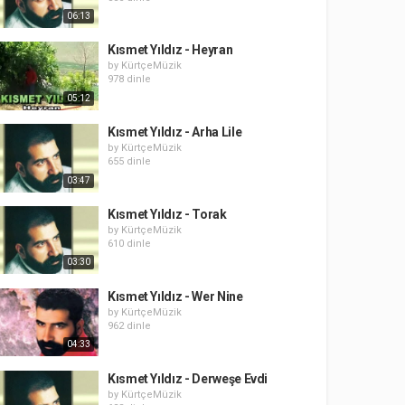
06:13
Kısmet Yıldız - Heyran
by
KürtçeMüzik
978 dinle
05:12
Kısmet Yıldız - Arha Lile
by
KürtçeMüzik
655 dinle
03:47
Kısmet Yıldız - Torak
by
KürtçeMüzik
610 dinle
03:30
Kısmet Yıldız - Wer Nine
by
KürtçeMüzik
962 dinle
04:33
Kısmet Yıldız - Derweşe Evdi
by
KürtçeMüzik