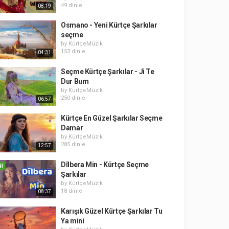
49 dinle
08:19
Osmano - Yeni Kürtçe Şarkılar
seçme
by
KürtçeMüzik
153 dinle
04:31
Seçme Kürtçe Şarkılar - Ji Te
Dur Bum
by
KürtçeMüzik
250 dinle
06:57
Kürtçe En Güzel Şarkılar Seçme
Damar
by
KürtçeMüzik
285 dinle
12:57
Dîlbera Min - Kürtçe Seçme
NI
Şarkılar
by
KürtçeMüzik
18 dinle
08:37
Karışık Güzel Kürtçe Şarkılar Tu
Ya mini