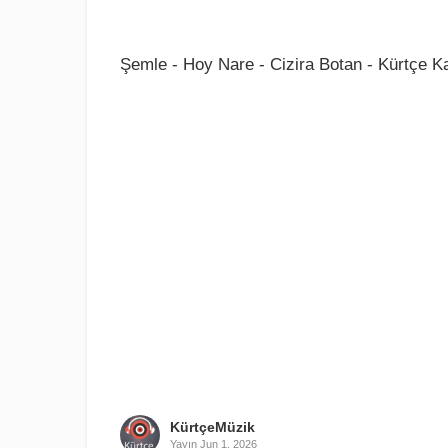
Şemle - Hoy Nare - Cizira Botan - Kürtçe Ka
KürtçeMüzik
Yayın
Jun 1, 2026