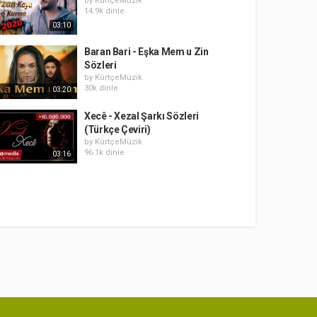
by
KürtçeMüzik
14.9k dinle
03:10
Baran Bari - Eşka Mem u Zin
Sözleri
by
KürtçeMüzik
30k dinle
03:20
Xecê - Xezal Şarkı Sözleri
(Türkçe Çeviri)
by
KürtçeMüzik
96.1k dinle
03:16