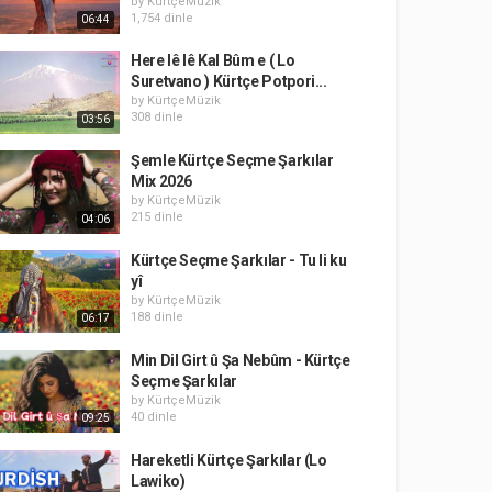
by
KürtçeMüzik
1,754 dinle
06:44
Here lê lê Kаl Bûm e ( Lo
Suretvano ) Kürtçe Potpori...
by
KürtçeMüzik
308 dinle
03:56
Şemle Kürtçe Seçme Şarkılar
Mix 2026
by
KürtçeMüzik
215 dinle
04:06
Kürtçe Seçme Şarkılar - Tu li ku
yî
by
KürtçeMüzik
188 dinle
06:17
Min Dil Girt û Şa Nebûm - Kürtçe
Seçme Şarkılar
by
KürtçeMüzik
40 dinle
09:25
Hareketli Kürtçe Şarkılar (Lo
Lawiko)