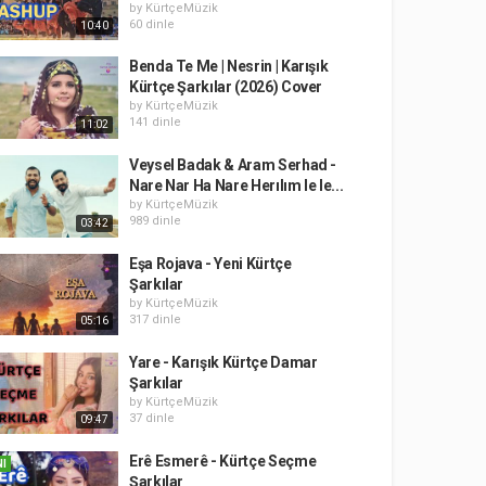
by
KürtçeMüzik
60 dinle
10:40
Benda Te Me | Nesrin | Karışık
Kürtçe Şarkılar (2026) Cover
by
KürtçeMüzik
141 dinle
11:02
Veysel Badak & Aram Serhad -
Nare Nar Ha Nare Herılım le le...
by
KürtçeMüzik
989 dinle
03:42
Eşa Rojava - Yeni Kürtçe
Şarkılar
by
KürtçeMüzik
317 dinle
05:16
Yare - Karışık Kürtçe Damar
Şarkılar
by
KürtçeMüzik
37 dinle
09:47
Erê Esmerê - Kürtçe Seçme
NI
Şarkılar