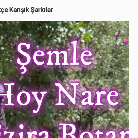
çe Karışık Şarkılar
Play
Video