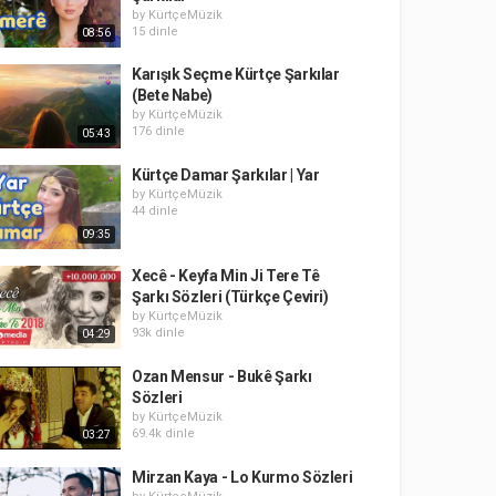
by
KürtçeMüzik
15 dinle
08:56
Karışık Seçme Kürtçe Şarkılar
(Bete Nabe)
by
KürtçeMüzik
176 dinle
05:43
Kürtçe Damar Şarkılar | Yar
by
KürtçeMüzik
44 dinle
09:35
Xecê - Keyfa Min Ji Tere Tê
Şarkı Sözleri (Türkçe Çeviri)
by
KürtçeMüzik
93k dinle
04:29
Ozan Mensur - Bukê Şarkı
Sözleri
by
KürtçeMüzik
69.4k dinle
03:27
Mirzan Kaya - Lo Kurmo Sözleri