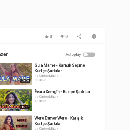
0
0
nzer
Autoplay
Gula Mame - Karışık Seçme
Kürtçe Şarkılar
by
KürtçeMüzik
50 dinle
09:09
Êvara Xemgîn - Kürtçe Şarkılar
by
KürtçeMüzik
42 dinle
10:27
Were Esmer Were - Karışık
Kürtçe Şarkılar
by
KürtçeMüzik