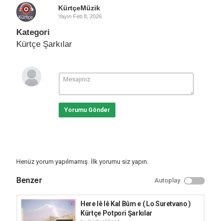
KürtçeMüzik
Yayın
Feb 8, 2026
Kategori
Kürtçe Şarkılar
Yorumu Gönder
Henüz yorum yapılmamış. İlk yorumu siz yapın.
Benzer
Autoplay
Here lê lê Kаl Bûm e ( Lo Suretvano )
Kürtçe Potpori Şarkılar