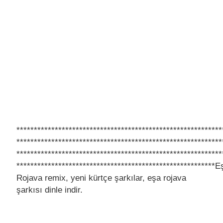
***********************************************************
***********************************************************
***********************************************************
*********************************************************E
Rojava remix, yeni kürtçe şarkılar, eşa rojava
şarkısı dinle indir.