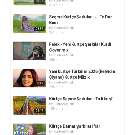
by
KürtçeMüzik
03:56
310 dinle
Seçme Kürtçe Şarkılar - Ji Te Dur
Bum
by
KürtçeMüzik
06:57
251 dinle
Felek - Yeni Kürtçe Şarkılar Kurdi
Cover mix
by
KürtçeMüzik
03:16
208 dinle
Yeni kürtçe Türküler 2026 (Re Bidin
Çiyano) Kürtçe Müzik
by
KürtçeMüzik
03:47
295 dinle
Kürtçe Seçme Şarkılar - Tu li ku yî
by
KürtçeMüzik
189 dinle
06:17
Kürtçe Damar Şarkılar | Yar
by
KürtçeMüzik