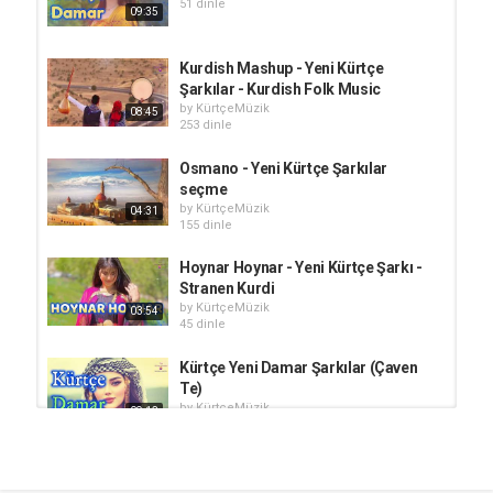
51 dinle
09:35
Kurdish Mashup - Yeni Kürtçe
Şarkılar - Kurdish Folk Music
by
KürtçeMüzik
08:45
253 dinle
Osmano - Yeni Kürtçe Şarkılar
seçme
by
KürtçeMüzik
04:31
155 dinle
Hoynar Hoynar - Yeni Kürtçe Şarkı -
Stranen Kurdi
by
KürtçeMüzik
03:54
45 dinle
Kürtçe Yeni Damar Şarkılar (Çaven
Te)
by
KürtçeMüzik
09:13
67 dinle
Zeynebê | Yeni Kürtçe Şarkılar |
Kurdish (2026) Cover