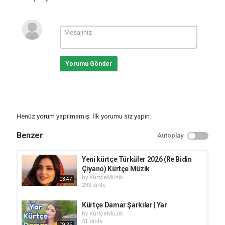
Yorumu Gönder
Henüz yorum yapılmamış. İlk yorumu siz yapın.
Benzer
Autoplay
Yeni kürtçe Türküler 2026 (Re Bidin
Çiyano) Kürtçe Müzik
by
KürtçeMüzik
03:47
293 dinle
Kürtçe Damar Şarkılar | Yar
by
KürtçeMüzik
51 dinle
09:35