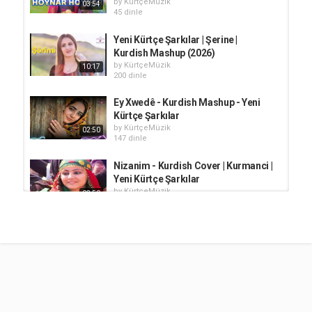
by
KürtçeMüzik
03:54
45 dinle
Yeni Kürtçe Şarkılar | Şerine |
Kurdish Mashup (2026)
by
KürtçeMüzik
10:17
200 dinle
Ey Xwedê - Kurdish Mashup - Yeni
Kürtçe Şarkılar
by
KürtçeMüzik
02:50
147 dinle
Nizanim - Kurdish Cover | Kurmanci |
Yeni Kürtçe Şarkılar
by
KürtçeMüzik
03:50
105 dinle
Here lê lê Kаl Bûm e ( Lo Suretvano )
Kürtçe Potpori Şarkılar
by
KürtçeMüzik
03:56
310 dinle
En Yeni Kürtçe Şarkılar | Gulnazê |
Kurdish Cover 2026