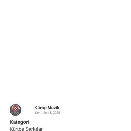
KürtçeMüzik
Yayın
Jun 1, 2026
Kategori
Kürtçe Şarkılar