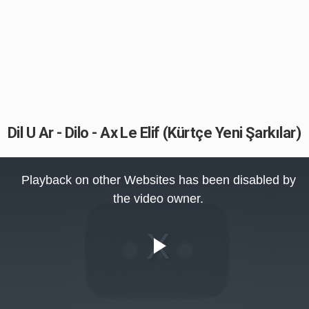
Dil U Ar - Dilo - Ax Le Elif (Kürtçe Yeni Şarkılar)
This
is
Playback on other Websites has been disabled by
a
modal
the video owner.
window.
Play