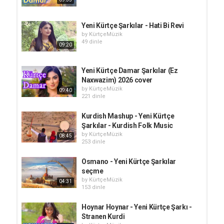
Yeni Kürtçe Şarkılar - Hati Bi Revi
by
KürtçeMüzik
49 dinle
09:20
Yeni Kürtçe Damar Şarkılar (Ez
Naxwazim) 2026 cover
by
KürtçeMüzik
09:40
221 dinle
Kurdish Mashup - Yeni Kürtçe
Şarkılar - Kurdish Folk Music
by
KürtçeMüzik
08:45
253 dinle
Osmano - Yeni Kürtçe Şarkılar
seçme
by
KürtçeMüzik
04:31
153 dinle
Hoynar Hoynar - Yeni Kürtçe Şarkı -
Stranen Kurdi