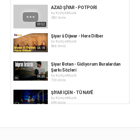
AZAD ŞÎYAR - POTPORİ
by
KürtçeMüzik
382 dinle
03:52
Şiyar û Dijwar - Here Dilber
by
KürtçeMüzik
866 dinle
04:18
Şiyar Botan - Gidiyorum Buralardan
Şarkı Sözleri
by
KürtçeMüzik
04:35
733 dinle
ŞİYAR İÇEN - TÛ NAYÊ
by
KürtçeMüzik
599 dinle
04:05
Şiyar Botan - Dolabe
by
KürtçeMüzik
1,150 dinle
04:02