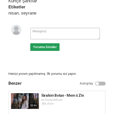
Kürtçe Şarkılar
Etiketler
nisan
,
seyrane
Yorumu Gönder
Henüz yorum yapılmamış. İlk yorumu siz yapın.
Benzer
Autoplay
İbrahim Botan - Mem û Zîn
by
KürtçeMüzik
366 dinle
03:46