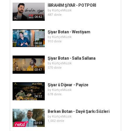
İBRAHİM ŞİYAR - POTPORİ
by
KürtçeMüzik
487 dinle
04:42
Şiyar Botan - Westiyam
by
KürtçeMüzik
910 dinle
04:03
Şiyar Botan - Salla Sallana
by
KürtçeMüzik
570 dinle
03:47
Şiyar û Dijwar - Payize
by
KürtçeMüzik
678 dinle
04:52
Berken Botan - Dayê Şarkı Sözleri
by
KürtçeMüzik
1,002 dinle
03:59