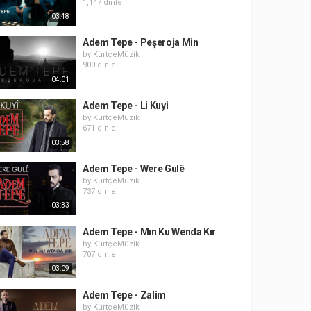
1,147 dinle
03:48
Adem Tepe - Peşeroja Min
by
KürtçeMüzik
900 dinle
04:01
Adem Tepe - Li Kuyi
by
KürtçeMüzik
671 dinle
03:58
Adem Tepe - Were Gulê
by
KürtçeMüzik
737 dinle
03:33
Adem Tepe - Mın Ku Wenda Kır
by
KürtçeMüzik
707 dinle
03:09
Adem Tepe - Zalim
by
KürtçeMüzik