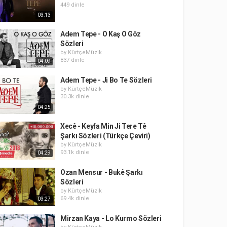
449 dinle
03:13
Adem Tepe - O Kaş O Göz
Sözleri
by
KürtçeMüzik
837 dinle
04:09
Adem Tepe - Ji Bo Te Sözleri
by
KürtçeMüzik
30.3k dinle
04:25
Xecê - Keyfa Min Ji Tere Tê
Şarkı Sözleri (Türkçe Çeviri)
by
KürtçeMüzik
93.1k dinle
04:29
Ozan Mensur - Bukê Şarkı
Sözleri
by
KürtçeMüzik
69.4k dinle
03:27
Mirzan Kaya - Lo Kurmo Sözleri