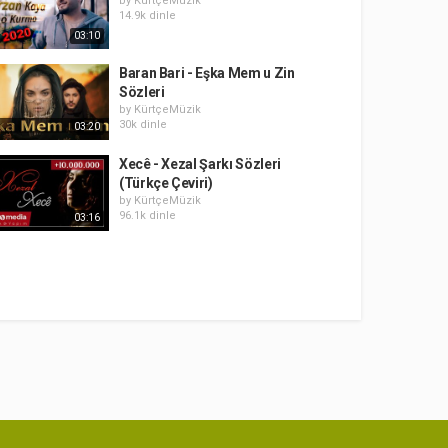
by
KürtçeMüzik
14.9k dinle
03:10
Baran Bari - Eşka Mem u Zin
Sözleri
by
KürtçeMüzik
30k dinle
03:20
Xecê - Xezal Şarkı Sözleri
(Türkçe Çeviri)
by
KürtçeMüzik
96.1k dinle
03:16