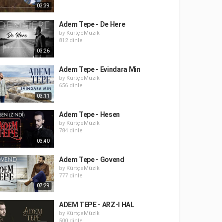
03:39
Adem Tepe - De Here
by
KürtçeMüzik
812 dinle
03:26
Adem Tepe - Evindara Min
by
KürtçeMüzik
656 dinle
03:11
Adem Tepe - Hesen
by
KürtçeMüzik
784 dinle
03:40
Adem Tepe - Govend
by
KürtçeMüzik
777 dinle
07:29
ADEM TEPE - ARZ-I HAL
by
KürtçeMüzik
500 dinle