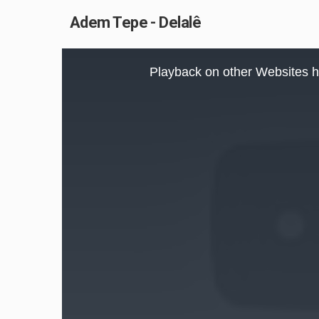
Adem Tepe - Delalê
This
is
Playback on other Websites h
a
modal
window.