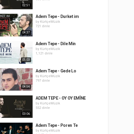
02:51
Adem Tepe - Durket im
by
KürtçeMüzik
721 dinle
04:37
Adem Tepe - Dile Min
by
KürtçeMüzik
1,121 dinle
05:03
Adem Tepe - Gede Lo
by
KürtçeMüzik
797 dinle
04:54
ADEM TEPE - OY OY EMÎNE
by
KürtçeMüzik
552 dinle
03:06
Adem Tepe - Poren Te
by
KürtçeMüzik