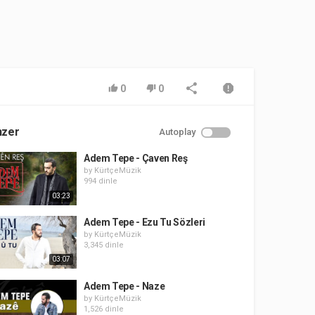
0
0
nzer
Autoplay
Adem Tepe - Çaven Reş
by
KürtçeMüzik
994 dinle
03:23
Adem Tepe - Ezu Tu Sözleri
by
KürtçeMüzik
3,345 dinle
03:07
Adem Tepe - Naze
by
KürtçeMüzik
1,526 dinle