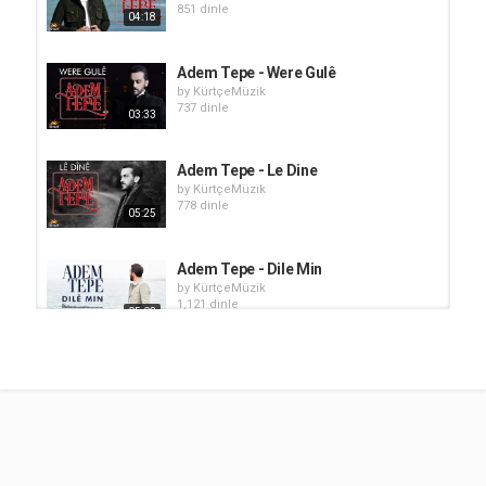
851 dinle
04:18
Adem Tepe - Were Gulê
by
KürtçeMüzik
737 dinle
03:33
Adem Tepe - Le Dine
by
KürtçeMüzik
778 dinle
05:25
Adem Tepe - Dile Min
by
KürtçeMüzik
1,121 dinle
05:03
Adem Tepe - Gul Sosina Min
by
KürtçeMüzik
945 dinle
05:10
Adem Tepe - Ji Bo Te Sözleri
by
KürtçeMüzik