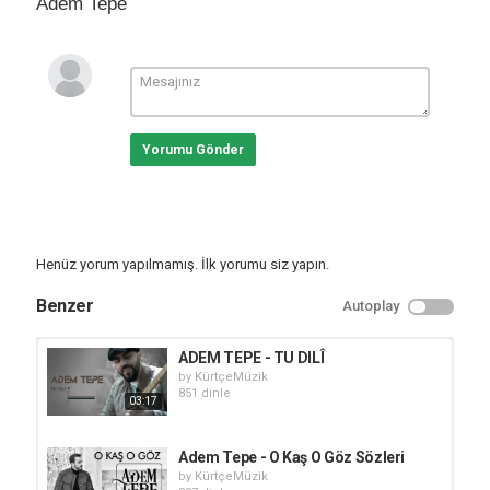
Adem Tepe
Yorumu Gönder
Henüz yorum yapılmamış. İlk yorumu siz yapın.
Benzer
Autoplay
ADEM TEPE - TU DILÎ
by
KürtçeMüzik
851 dinle
03:17
Adem Tepe - O Kaş O Göz Sözleri
by
KürtçeMüzik