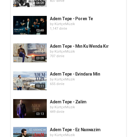
837 dinle
04:09
Adem Tepe - Poren Te
by
KürtçeMüzik
1,147 dinle
03:48
Adem Tepe - Mın Ku Wenda Kır
by
KürtçeMüzik
707 dinle
03:09
Adem Tepe - Evindara Min
by
KürtçeMüzik
655 dinle
03:11
Adem Tepe - Zalim
by
KürtçeMüzik
449 dinle
03:13
Adem Tepe - Ez Naxwazim
by
KürtçeMüzik