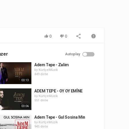
0
0
nzer
Autoplay
Adem Tepe - Zalim
by
KürtçeMüzik
449 dinle
03:13
ADEM TEPE - OY OY EMÎNE
by
KürtçeMüzik
551 dinle
03:06
Adem Tepe - Gul Sosina Min
by
KürtçeMüzik
945 dinle