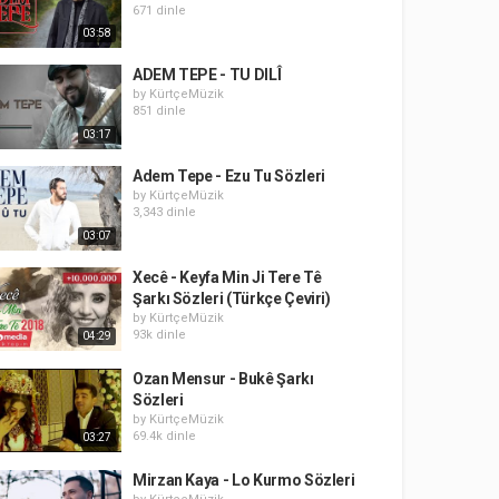
671 dinle
03:58
ADEM TEPE - TU DILÎ
by
KürtçeMüzik
851 dinle
03:17
Adem Tepe - Ezu Tu Sözleri
by
KürtçeMüzik
3,343 dinle
03:07
Xecê - Keyfa Min Ji Tere Tê
Şarkı Sözleri (Türkçe Çeviri)
by
KürtçeMüzik
93k dinle
04:29
Ozan Mensur - Bukê Şarkı
Sözleri
by
KürtçeMüzik
69.4k dinle
03:27
Mirzan Kaya - Lo Kurmo Sözleri