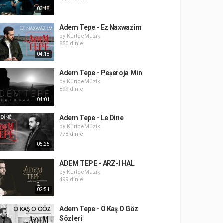
03:48
Adem Tepe - Ez Naxwazim
by
KürtçeMüzik
850 dinle
04:18
Adem Tepe - Peşeroja Min
by
KürtçeMüzik
899 dinle
04:01
Adem Tepe - Le Dine
by
KürtçeMüzik
778 dinle
05:25
ADEM TEPE - ARZ-I HAL
by
KürtçeMüzik
499 dinle
02:51
Adem Tepe - O Kaş O Göz
Sözleri