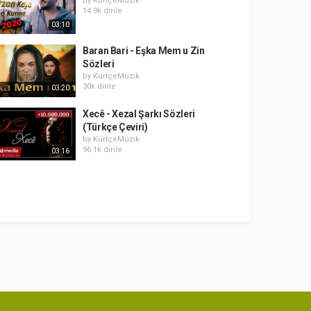
by
KürtçeMüzik
14.9k dinle
03:10
Baran Bari - Eşka Mem u Zin
Sözleri
by
KürtçeMüzik
30k dinle
03:20
Xecê - Xezal Şarkı Sözleri
(Türkçe Çeviri)
by
KürtçeMüzik
96.1k dinle
03:16