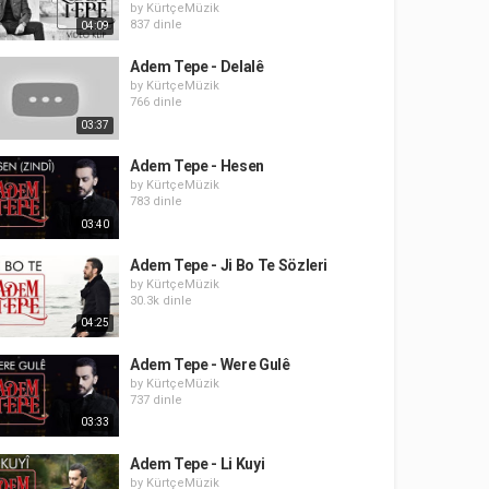
by
KürtçeMüzik
837 dinle
04:09
Adem Tepe - Delalê
by
KürtçeMüzik
766 dinle
03:37
Adem Tepe - Hesen
by
KürtçeMüzik
783 dinle
03:40
Adem Tepe - Ji Bo Te Sözleri
by
KürtçeMüzik
30.3k dinle
04:25
Adem Tepe - Were Gulê
by
KürtçeMüzik
737 dinle
03:33
Adem Tepe - Li Kuyi
by
KürtçeMüzik