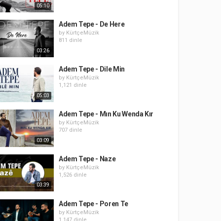
05:10
Adem Tepe - De Here
by
KürtçeMüzik
811 dinle
03:26
Adem Tepe - Dile Min
by
KürtçeMüzik
1,121 dinle
05:03
Adem Tepe - Mın Ku Wenda Kır
by
KürtçeMüzik
707 dinle
03:09
Adem Tepe - Naze
by
KürtçeMüzik
1,526 dinle
03:39
Adem Tepe - Poren Te
by
KürtçeMüzik
1,147 dinle