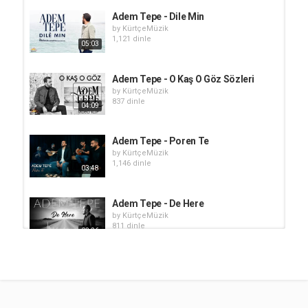
Adem Tepe - Dile Min
by
KürtçeMüzik
1,121 dinle
05:03
Adem Tepe - O Kaş O Göz Sözleri
by
KürtçeMüzik
837 dinle
04:09
Adem Tepe - Poren Te
by
KürtçeMüzik
1,146 dinle
03:48
Adem Tepe - De Here
by
KürtçeMüzik
811 dinle
03:26
Adem Tepe - Evindara Min
by
KürtçeMüzik
654 dinle
03:11