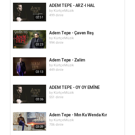
ADEM TEPE - ARZ-I HAL
by
KürtçeMüzik
499 dinle
02:51
Adem Tepe - Çaven Reş
by
KürtçeMüzik
994 dinle
03:23
Adem Tepe - Zalim
by
KürtçeMüzik
449 dinle
03:13
ADEM TEPE - OY OY EMÎNE
by
KürtçeMüzik
551 dinle
03:06
Adem Tepe - Mın Ku Wenda Kır
by
KürtçeMüzik
706 dinle
03:09