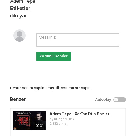
Adem Tepe
Etiketler
dilo yar
Yorumu Gönder
Henüz yorum yapılmamış. İlk yorumu siz yapın.
Benzer
Autoplay
Adem Tepe - Xerîbo Dilo Sözleri
by
KürtçeMüzik
2,832 dinle
02:31