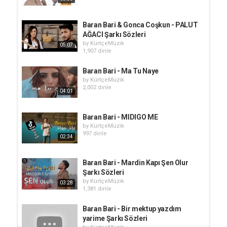
Baran Bari & Gonca Coşkun - PALUT
AĞACI Şarkı Sözleri
by
KürtçeMüzik
05:07
1,907 dinle
Baran Bari - Ma Tu Naye
by
KürtçeMüzik
2,002 dinle
04:01
Baran Bari - MIDIGO ME
by
KürtçeMüzik
997 dinle
02:34
Baran Bari - Mardin Kapı Şen Olur
Şarkı Sözleri
by
KürtçeMüzik
03:28
1,381 dinle
Baran Bari - Bir mektup yazdım
yarime Şarkı Sözleri