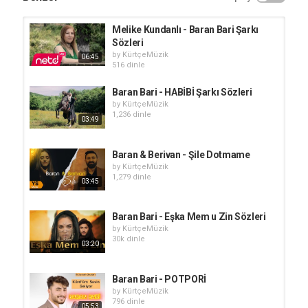
Melike Kundanlı - Baran Bari Şarkı
Sözleri
by
KürtçeMüzik
06:45
516 dinle
Baran Bari - HABİBİ Şarkı Sözleri
by
KürtçeMüzik
1,236 dinle
03:49
Baran & Berivan - Şile Dotmame
by
KürtçeMüzik
1,279 dinle
03:45
Baran Bari - Eşka Mem u Zin Sözleri
by
KürtçeMüzik
30k dinle
03:20
Baran Bari - POTPORİ
by
KürtçeMüzik
796 dinle
05:53