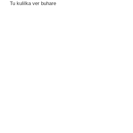
Tu kulilka vеr buharе