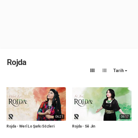
Rojda
Tarih
06:21
06:17
Rojda - Werî Lo Şarkı Sözleri
Rojda - Sê Jin