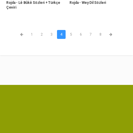
Rojda - Lê Bûkê Sözleri + Türkçe
Rojda - Wey Dil Sözleri
Çeviri
1
2
3
4
5
6
7
8