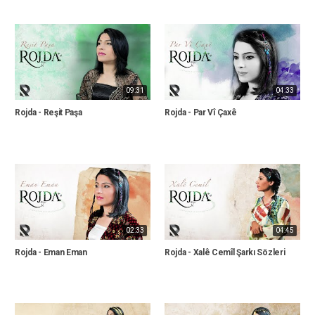
09:31
04:33
Rojda - Reşit Paşa
Rojda - Par Vî Çaxê
02:33
04:45
Rojda - Eman Eman
Rojda - Xalê Cemîl Şarkı Sözleri