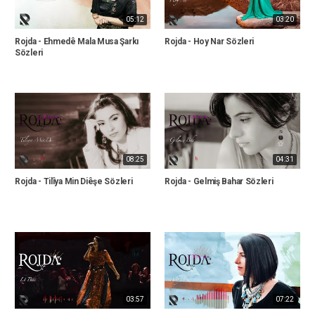
05:12
03:20
Rojda - Ehmedê Mala Musa Şarkı
Rojda - Hoy Nar Sözleri
Sözleri
08:25
04:31
Rojda - Tilîya Min Diêşe Sözleri
Rojda - Gelmiş Bahar Sözleri
03:57
07:22