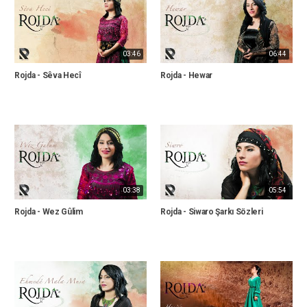
03:46
06:44
Rojda - Sêva Hecî
Rojda - Hewar
03:38
05:54
Rojda - Wez Gûlim
Rojda - Siwaro Şarkı Sözleri