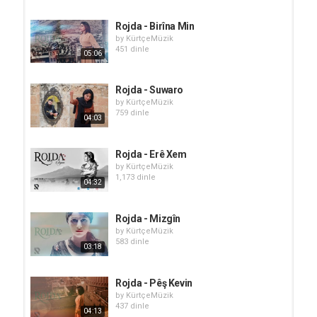
Rojda - Birîna Min
by
KürtçeMüzik
451 dinle
05:06
Rojda - Suwaro
by
KürtçeMüzik
759 dinle
04:03
Rojda - Erê Xem
by
KürtçeMüzik
1,173 dinle
04:32
Rojda - Mizgîn
by
KürtçeMüzik
583 dinle
03:18
Rojda - Pêş Kevin
by
KürtçeMüzik
437 dinle
04:13