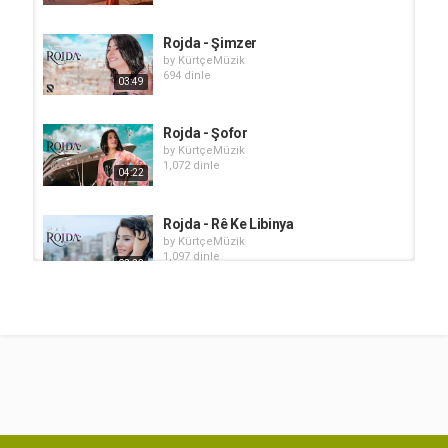
Rojda - Şimzer
by
KürtçeMüzik
694 dinle
03:49
Rojda - Şofor
by
KürtçeMüzik
1,072 dinle
04:22
Rojda - Rê Ke Libinya
by
KürtçeMüzik
1,097 dinle
03:22
Rojda - Lawe Min
by
KürtçeMüzik
661 dinle
04:37
Rojda - Hene
by
KürtçeMüzik
561 dinle
05:04