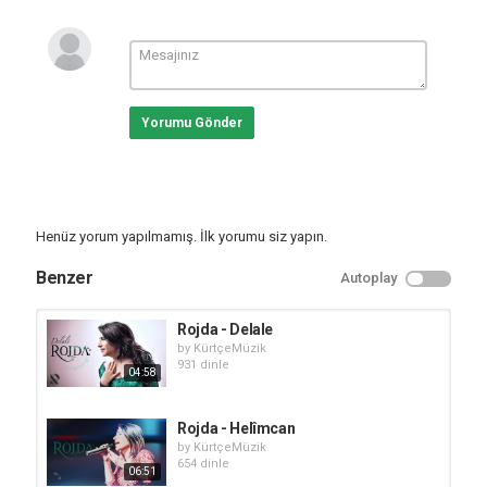
Yorumu Gönder
Henüz yorum yapılmamış. İlk yorumu siz yapın.
Benzer
Autoplay
Rojda - Delale
by
KürtçeMüzik
931 dinle
04:58
Rojda - Helîmcan
by
KürtçeMüzik
654 dinle
06:51