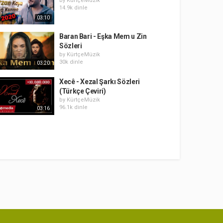
by
KürtçeMüzik
14.9k dinle
03:10
Baran Bari - Eşka Mem u Zin
Sözleri
by
KürtçeMüzik
30k dinle
03:20
Xecê - Xezal Şarkı Sözleri
(Türkçe Çeviri)
by
KürtçeMüzik
96.1k dinle
03:16