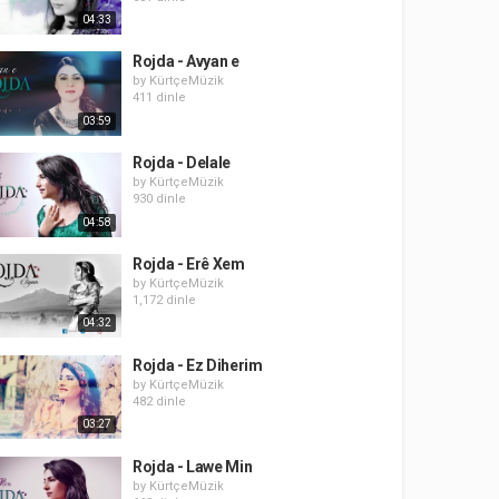
04:33
Rojda - Avyan e
by
KürtçeMüzik
411 dinle
03:59
Rojda - Delale
by
KürtçeMüzik
930 dinle
04:58
Rojda - Erê Xem
by
KürtçeMüzik
1,172 dinle
04:32
Rojda - Ez Diherim
by
KürtçeMüzik
482 dinle
03:27
Rojda - Lawe Min
by
KürtçeMüzik