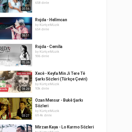
658 dinle
05:56
Rojda - Helîmcan
by
KürtçeMüzik
654 dinle
06:51
Rojda - Cemîla
by
KürtçeMüzik
906 dinle
05:06
Xecê - Keyfa Min Ji Tere Tê
Şarkı Sözleri (Türkçe Çeviri)
by
KürtçeMüzik
93k dinle
04:29
Ozan Mensur - Bukê Şarkı
Sözleri
by
KürtçeMüzik
69.4k dinle
03:27
Mirzan Kaya - Lo Kurmo Sözleri