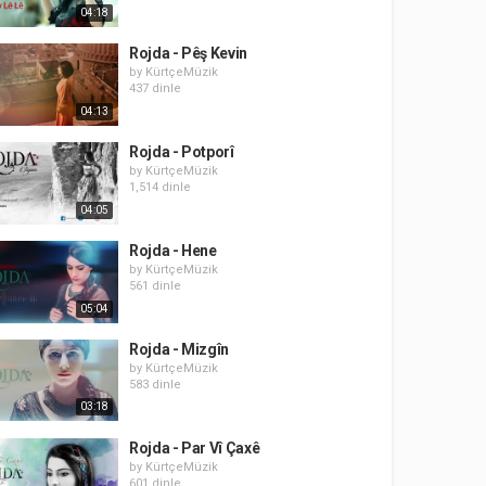
04:18
Rojda - Pêş Kevin
by
KürtçeMüzik
437 dinle
04:13
Rojda - Potporî
by
KürtçeMüzik
1,514 dinle
04:05
Rojda - Hene
by
KürtçeMüzik
561 dinle
05:04
Rojda - Mizgîn
by
KürtçeMüzik
583 dinle
03:18
Rojda - Par Vî Çaxê
by
KürtçeMüzik
601 dinle