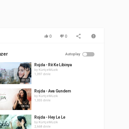
0
0
nzer
Autoplay
Rojda - Rê Ke Libinya
by
KürtçeMüzik
1,097 dinle
03:22
Rojda - Ava Gundem
by
KürtçeMüzik
1,055 dinle
04:06
Rojda - Hey Le Le
by
KürtçeMüzik
2,668 dinle