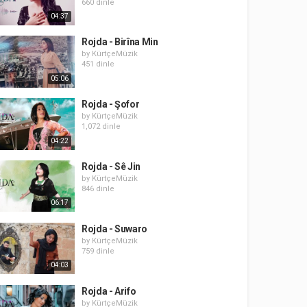
660 dinle
04:37
Rojda - Birîna Min
by
KürtçeMüzik
451 dinle
05:06
Rojda - Şofor
by
KürtçeMüzik
1,072 dinle
04:22
Rojda - Sê Jin
by
KürtçeMüzik
846 dinle
06:17
Rojda - Suwaro
by
KürtçeMüzik
759 dinle
04:03
Rojda - Arifo
by
KürtçeMüzik