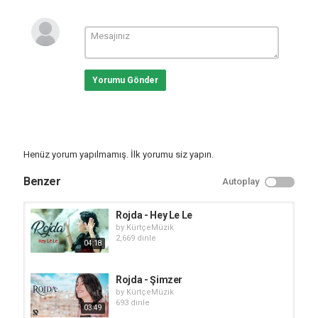
Yorumu Gönder
Henüz yorum yapılmamış. İlk yorumu siz yapın.
Benzer
Autoplay
Rojda - Hey Le Le
by
KürtçeMüzik
2,669 dinle
04:18
Rojda - Şimzer
by
KürtçeMüzik
693 dinle
03:49