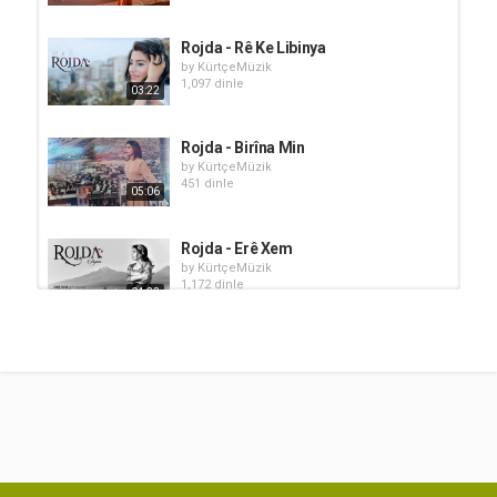
Rojda - Rê Ke Libinya
by
KürtçeMüzik
1,097 dinle
03:22
Rojda - Birîna Min
by
KürtçeMüzik
451 dinle
05:06
Rojda - Erê Xem
by
KürtçeMüzik
1,172 dinle
04:32
Rojda - Ava Gundem
by
KürtçeMüzik
1,055 dinle
04:06
Rojda - Par Vî Çaxê
by
KürtçeMüzik
601 dinle
04:33