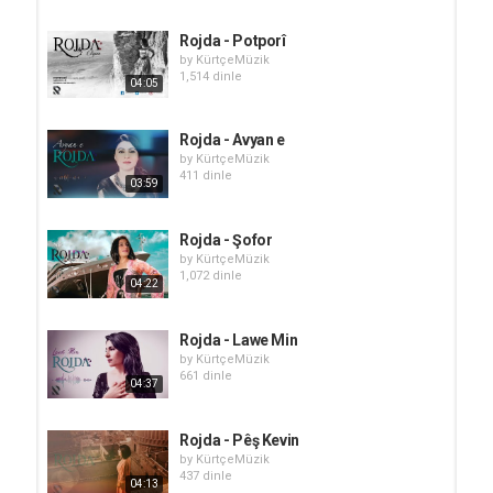
Rojda - Potporî
by
KürtçeMüzik
1,514 dinle
04:05
Rojda - Avyan e
by
KürtçeMüzik
411 dinle
03:59
Rojda - Şofor
by
KürtçeMüzik
1,072 dinle
04:22
Rojda - Lawe Min
by
KürtçeMüzik
661 dinle
04:37
Rojda - Pêş Kevin
by
KürtçeMüzik
437 dinle
04:13