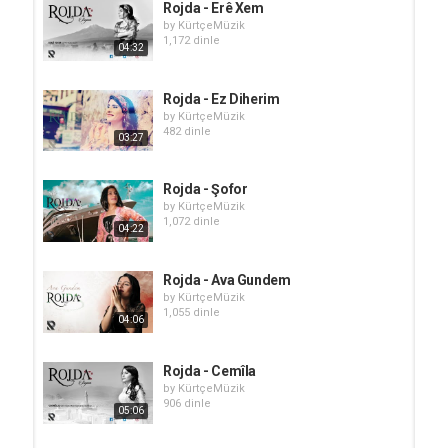
Rojda - Erê Xem
by
KürtçeMüzik
1,172 dinle
04:32
Rojda - Ez Diherim
by
KürtçeMüzik
482 dinle
03:27
Rojda - Şofor
by
KürtçeMüzik
1,072 dinle
04:22
Rojda - Ava Gundem
by
KürtçeMüzik
1,055 dinle
04:06
Rojda - Cemîla
by
KürtçeMüzik
906 dinle
05:06