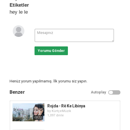
Etiketler
hey le le
Yorumu Gönder
Henüz yorum yapılmamış. İlk yorumu siz yapın.
Benzer
Autoplay
Rojda - Rê Ke Libinya
by
KürtçeMüzik
1,097 dinle
03:22