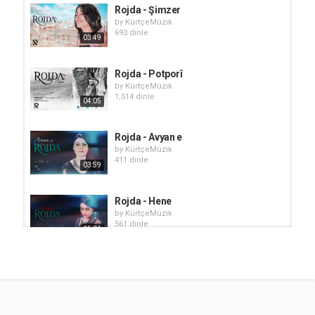
Rojda - Şimzer
by
KürtçeMüzik
693 dinle
03:49
Rojda - Potporî
by
KürtçeMüzik
1,514 dinle
04:05
Rojda - Avyan e
by
KürtçeMüzik
411 dinle
03:59
Rojda - Hene
by
KürtçeMüzik
561 dinle
05:04
Rojda - Pêş Kevin
by
KürtçeMüzik
437 dinle
04:13