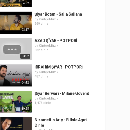
04:52
Şiyar Botan - Salla Sallana
by
KürtçeMüzik
569 dinle
03:47
AZAD ŞÎYAR - POTPORİ
by
KürtçeMüzik
382 dinle
03:52
İBRAHİM ŞİYAR - POTPORİ
by
KürtçeMüzik
487 dinle
04:42
Şiyar Berwari - Milane Govend
by
KürtçeMüzik
1,476 dinle
19:55
Nizamettin Ariç - Bılbıle Agıri
Dinle