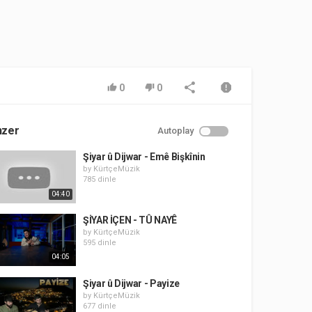
0
0
nzer
Autoplay
Şiyar û Dijwar - Emê Bişkînin
by
KürtçeMüzik
785 dinle
04:40
ŞİYAR İÇEN - TÛ NAYÊ
by
KürtçeMüzik
595 dinle
04:05
Şiyar û Dijwar - Payize
by
KürtçeMüzik
677 dinle