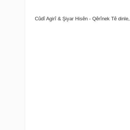
Cûdî Agirî & Şiyar Hisên - Qêrînek Tê dinle,