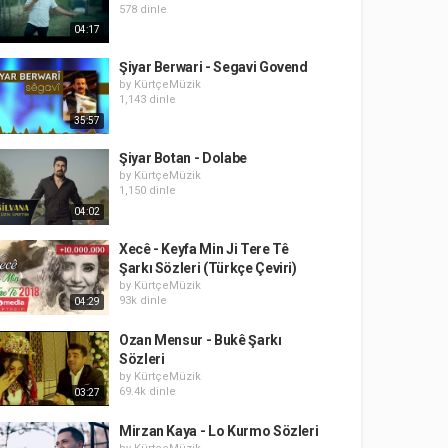
578 dinle
04:17
Şiyar Berwari - Segavi Govend
by
KürtçeMüzik
1,143 dinle
35:57
Şiyar Botan - Dolabe
by
KürtçeMüzik
1,150 dinle
04:02
Xecê - Keyfa Min Ji Tere Tê
Şarkı Sözleri (Türkçe Çeviri)
by
KürtçeMüzik
93k dinle
04:29
Ozan Mensur - Bukê Şarkı
Sözleri
by
KürtçeMüzik
69.4k dinle
03:27
Mirzan Kaya - Lo Kurmo Sözleri