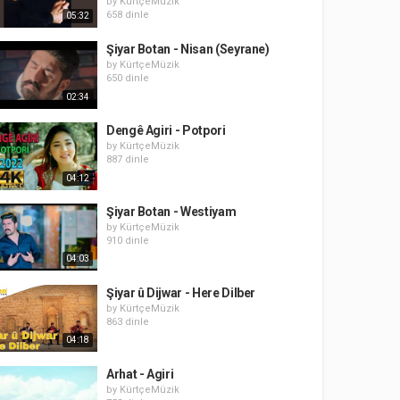
by
KürtçeMüzik
658 dinle
05:32
Şiyar Botan - Nisan (Seyrane)
by
KürtçeMüzik
650 dinle
02:34
Dengê Agiri - Potpori
by
KürtçeMüzik
887 dinle
04:12
Şiyar Botan - Westiyam
by
KürtçeMüzik
910 dinle
04:03
Şiyar û Dijwar - Here Dilber
by
KürtçeMüzik
863 dinle
04:18
Arhat - Agiri
by
KürtçeMüzik