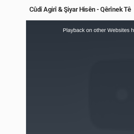
Cûdî Agirî & Şiyar Hisên - Qêrînek Tê
This
is
Playback on other Websites h
a
modal
window.