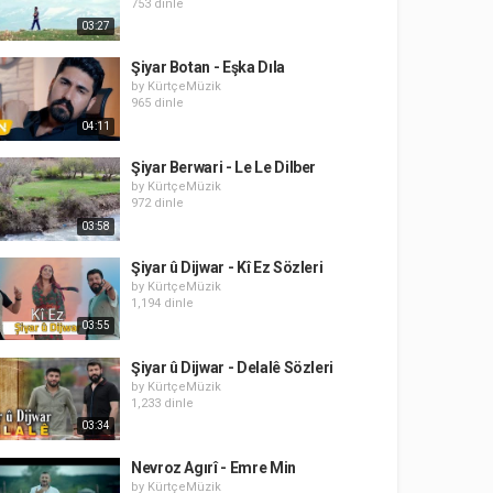
753 dinle
03:27
Şiyar Botan - Eşka Dıla
by
KürtçeMüzik
965 dinle
04:11
Şiyar Berwari - Le Le Dilber
by
KürtçeMüzik
972 dinle
03:58
Şiyar û Dijwar - Kî Ez Sözleri
by
KürtçeMüzik
1,194 dinle
03:55
Şiyar û Dijwar - Delalê Sözleri
by
KürtçeMüzik
1,233 dinle
03:34
Nevroz Agırî - Emre Min
by
KürtçeMüzik