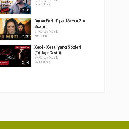
by
KürtçeMüzik
14.9k dinle
03:10
Baran Bari - Eşka Mem u Zin
Sözleri
by
KürtçeMüzik
30k dinle
03:20
Xecê - Xezal Şarkı Sözleri
(Türkçe Çeviri)
by
KürtçeMüzik
96.1k dinle
03:16