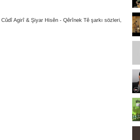
 Cûdî Agirî & Şiyar Hisên - Qêrînek Tê şarkı sözleri,