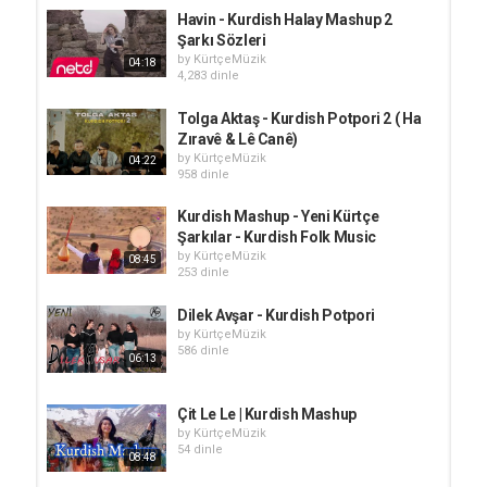
Havin - Kurdish Halay Mashup 2
Şarkı Sözleri
by
KürtçeMüzik
04:18
4,283 dinle
Tolga Aktaş - Kurdish Potpori 2 ( Ha
Zıravê & Lê Canê)
by
KürtçeMüzik
04:22
958 dinle
Kurdish Mashup - Yeni Kürtçe
Şarkılar - Kurdish Folk Music
by
KürtçeMüzik
08:45
253 dinle
Dilek Avşar - Kurdish Potpori
by
KürtçeMüzik
586 dinle
06:13
Çit Le Le | Kurdish Mashup
by
KürtçeMüzik
54 dinle
08:48