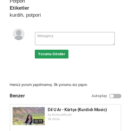
Potpori
Etiketler
kurdih
,
potpori
Yorumu Gönder
Henüz yorum yapılmamış. İlk yorumu siz yapın.
Benzer
Autoplay
Dil U Ar - Kürtçe (Kurdish Music)
by
KürtçeMüzik
94 dinle
02:19