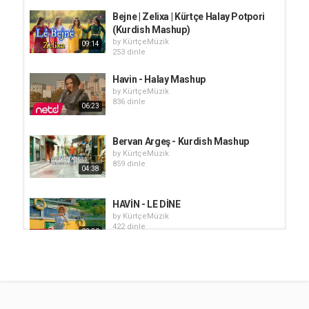
Bejne | Zelixa | Kürtçe Halay Potpori
(Kurdish Mashup)
by
KürtçeMüzik
09:14
253 dinle
Havin - Halay Mashup
by
KürtçeMüzik
836 dinle
06:23
Bervan Argeş - Kurdish Mashup
by
KürtçeMüzik
859 dinle
04:38
HAVİN - LE DİNE
by
KürtçeMüzik
422 dinle
03:30
Tu Were - Kurdish Folk Music
by
KürtçeMüzik
30 dinle
03:09