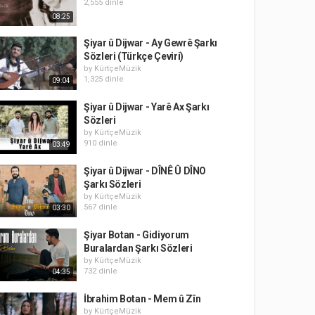
2,555 dinle
08:25
Şiyar û Dijwar - Ay Gewrê Şarkı
Sözleri (Türkçe Çeviri)
by
KürtçeMüzik
1,325 dinle
09:04
Şiyar û Dijwar - Yarê Ax Şarkı
Sözleri
by
KürtçeMüzik
910 dinle
03:49
Şiyar û Dijwar - DÎNÊ Û DÎNO
Şarkı Sözleri
by
KürtçeMüzik
567 dinle
03:30
Şiyar Botan - Gidiyorum
Buralardan Şarkı Sözleri
by
KürtçeMüzik
732 dinle
04:35
İbrahim Botan - Mem û Zîn
by
KürtçeMüzik