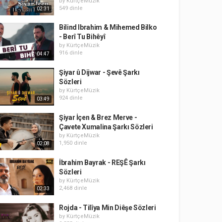
by
KürtçeMüzik
549 dinle
02:31
Bilind Ibrahim & Mihemed Bilko
- Berî Tu Bihêyî
by
KürtçeMüzik
916 dinle
04:47
Şiyar û Dijwar - Şevê Şarkı
Sözleri
by
KürtçeMüzik
924 dinle
03:49
Şiyar İçen & Brez Merve -
Çavete Xumalina Şarkı Sözleri
by
KürtçeMüzik
1,950 dinle
02:08
İbrahim Bayrak - REŞÊ Şarkı
Sözleri
by
KürtçeMüzik
2,468 dinle
02:33
Rojda - Tilîya Min Diêşe Sözleri
by
KürtçeMüzik