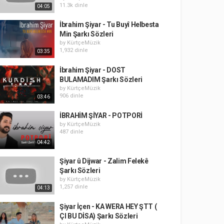
11.3k dinle
04:05
İbrahim Şiyar - Tu Buyî Helbesta
Min Şarkı Sözleri
by
KürtçeMüzik
1,932 dinle
03:35
İbrahim Şiyar - DOST
BULAMADIM Şarkı Sözleri
by
KürtçeMüzik
906 dinle
03:46
İBRAHİM ŞİYAR - POTPORİ
by
KürtçeMüzik
487 dinle
04:42
Şiyar û Dijwar - Zalim Felekê
Şarkı Sözleri
by
KürtçeMüzik
1,257 dinle
04:13
Şiyar İçen - KA WERA HEY ŞTT (
ÇI BU DİSA) Şarkı Sözleri