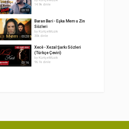
by
KürtçeMüzik
14.9k dinle
03:10
Baran Bari - Eşka Mem u Zin
Sözleri
by
KürtçeMüzik
30k dinle
03:20
Xecê - Xezal Şarkı Sözleri
(Türkçe Çeviri)
by
KürtçeMüzik
96.1k dinle
03:16