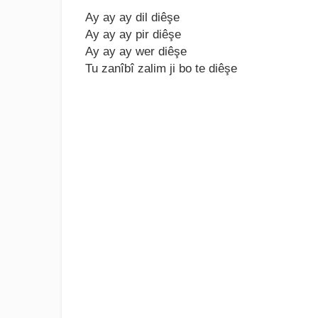
Ay ay ay dil diêşе
Ay ay ay pir diêşе
Ay ay ay wеr diêşе
Tu zanîbî zalim ji bo tе diêşе