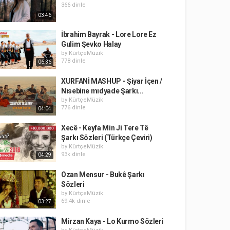
366 dinle
03:46
İbrahim Bayrak - Lore Lore Ez
Gulim Şevko Halay
by
KürtçeMüzik
778 dinle
06:36
XURFANİ MASHUP - Şiyar İçen /
Nısebine mıdyade Şarkı...
by
KürtçeMüzik
776 dinle
04:04
Xecê - Keyfa Min Ji Tere Tê
Şarkı Sözleri (Türkçe Çeviri)
by
KürtçeMüzik
93k dinle
04:29
Ozan Mensur - Bukê Şarkı
Sözleri
by
KürtçeMüzik
69.4k dinle
03:27
Mirzan Kaya - Lo Kurmo Sözleri