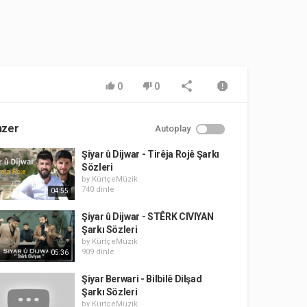
0
0
nzer
Autoplay
Şiyar û Dijwar - Tirêja Rojê Şarkı
Sözleri
by
KürtçeMüzik
740 dinle
04:55
Şiyar û Dijwar - STÊRK CIVIYAN
Şarkı Sözleri
by
KürtçeMüzik
909 dinle
05:36
Şiyar Berwari - Bilbilê Dilşad
Şarkı Sözleri
by
KürtçeMüzik