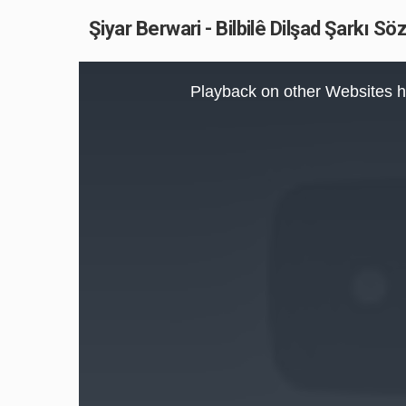
Şiyar Berwari - Bilbilê Dilşad Şarkı Söz
This
is
Playback on other Websites h
a
modal
window.