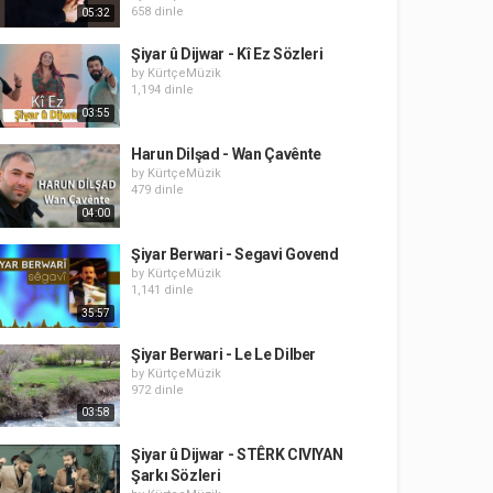
658 dinle
05:32
Şiyar û Dijwar - Kî Ez Sözleri
by
KürtçeMüzik
1,194 dinle
03:55
Harun Dilşad - Wan Çavênte
by
KürtçeMüzik
479 dinle
04:00
Şiyar Berwari - Segavi Govend
by
KürtçeMüzik
1,141 dinle
35:57
Şiyar Berwari - Le Le Dilber
by
KürtçeMüzik
972 dinle
03:58
Şiyar û Dijwar - STÊRK CIVIYAN
Şarkı Sözleri