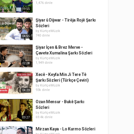
1,476 dinle
19:55
Şiyar û Dijwar - Tirêja Rojê Şarkı
Sözleri
by
KürtçeMüzik
740 dinle
04:55
Şiyar İçen & Brez Merve -
Çavete Xumalina Şarkı Sözleri
by
KürtçeMüzik
1,949 dinle
02:08
Xecê - Keyfa Min Ji Tere Tê
Şarkı Sözleri (Türkçe Çeviri)
by
KürtçeMüzik
93k dinle
04:29
Ozan Mensur - Bukê Şarkı
Sözleri
by
KürtçeMüzik
69.4k dinle
03:27
Mirzan Kaya - Lo Kurmo Sözleri