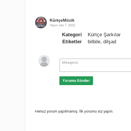
KürtçeMüzik
Yayın
Jan 7, 2022
Kategori
Kürtçe Şarkılar
Etiketler
bilbile
,
dilşad
Yorumu Gönder
Henüz yorum yapılmamış. İlk yorumu siz yapın.