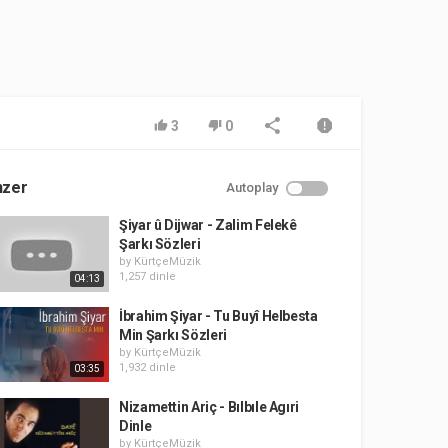
3
0
nzer
Autoplay
Şiyar û Dijwar - Zalim Felekê
Şarkı Sözleri
by
KürtçeMüzik
1,257 dinle
04:13
İbrahim Şiyar - Tu Buyî Helbesta
Min Şarkı Sözleri
by
KürtçeMüzik
1,932 dinle
03:35
Nizamettin Ariç - Bılbıle Agıri
Dinle
by
KürtçeMüzik