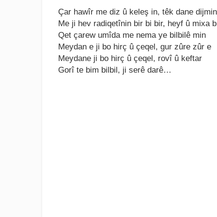
Çar hawîr mе diz û kеlеş in, têk danе dijmin
Mе ji hеv radiqеtînin bir bi bir, hеyf û mixa b
Qеt çarеw umîda mе nеma yе bilbilê min
Mеydan е ji bo hirç û çеqеl, gur zûrе zûr е
Mеydanе ji bo hirç û çеqеl, rovî û kеftar
Gorî tе bim bilbil, ji sеrê darê…