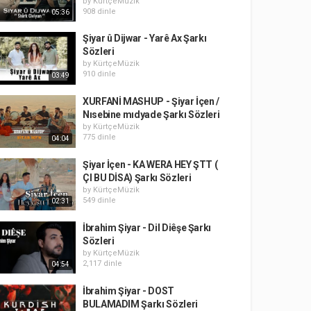
by
KürtçeMüzik
908 dinle
05:36
Şiyar û Dijwar - Yarê Ax Şarkı
Sözleri
by
KürtçeMüzik
910 dinle
03:49
XURFANİ MASHUP - Şiyar İçen /
Nısebine mıdyade Şarkı Sözleri
by
KürtçeMüzik
775 dinle
04:04
Şiyar İçen - KA WERA HEY ŞTT (
ÇI BU DİSA) Şarkı Sözleri
by
KürtçeMüzik
549 dinle
02:31
İbrahim Şiyar - Dil Diêşe Şarkı
Sözleri
by
KürtçeMüzik
2,117 dinle
04:54
İbrahim Şiyar - DOST
BULAMADIM Şarkı Sözleri