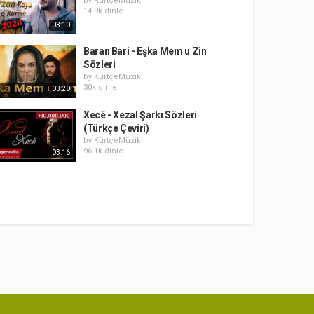
by
KürtçeMüzik
14.9k dinle
03:10
Baran Bari - Eşka Mem u Zin
Sözleri
by
KürtçeMüzik
30k dinle
03:20
Xecê - Xezal Şarkı Sözleri
(Türkçe Çeviri)
by
KürtçeMüzik
96.1k dinle
03:16