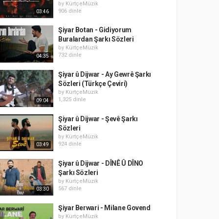
by
KürtçeMüzik
906 dinle
03:46
Şiyar Botan - Gidiyorum
Buralardan Şarkı Sözleri
by
KürtçeMüzik
732 dinle
04:35
Şiyar û Dijwar - Ay Gewrê Şarkı
Sözleri (Türkçe Çeviri)
by
KürtçeMüzik
1,325 dinle
09:04
Şiyar û Dijwar - Şevê Şarkı
Sözleri
by
KürtçeMüzik
924 dinle
03:49
Şiyar û Dijwar - DÎNÊ Û DÎNO
Şarkı Sözleri
by
KürtçeMüzik
567 dinle
03:30
Şiyar Berwari - Milane Govend
by
KürtçeMüzik