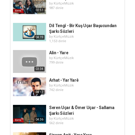
by
KürtçeMüzik
987 dinle
02:51
Dil Tengî - Bir Kuş Uçar Başucundan
Şarkı Sözleri
by
KürtçeMüzik
04:19
1,153 dinle
Alin - Yare
by
KürtçeMüzik
799 dinle
03:34
Arhat - Yar Yarê
by
KürtçeMüzik
742 dinle
04:17
Seren Uçar & Ömer Uçar - Sallama
Şarkı Sözleri
by
KürtçeMüzik
04:36
562 dinle
Şirwan Agit - Yare Yare