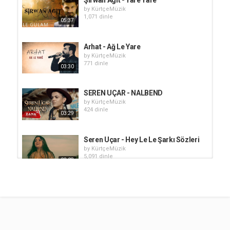
by
KürtçeMüzik
1,071 dinle
05:37
Arhat - Ağ Le Yare
by
KürtçeMüzik
771 dinle
03:30
SEREN UÇAR - NALBEND
by
KürtçeMüzik
424 dinle
03:29
Seren Uçar - Hey Le Le Şarkı Sözleri
by
KürtçeMüzik
5,091 dinle
03:08
Hivron - Yare
by
KürtçeMüzik
862 dinle
05:18