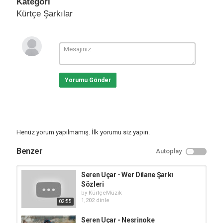
Kategori
Kürtçe Şarkılar
Yorumu Gönder
Henüz yorum yapılmamış. İlk yorumu siz yapın.
Benzer
Autoplay
Seren Uçar - Wer Dilane Şarkı
Sözleri
by
KürtçeMüzik
1,202 dinle
02:55
Seren Uçar - Nesrinoke