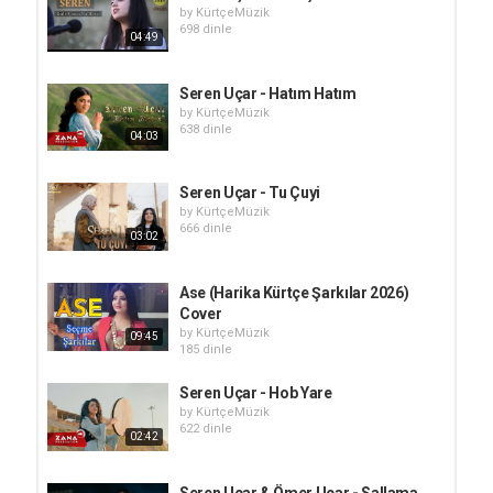
by
KürtçeMüzik
698 dinle
04:49
Seren Uçar - Hatım Hatım
by
KürtçeMüzik
638 dinle
04:03
Seren Uçar - Tu Çuyi
by
KürtçeMüzik
666 dinle
03:02
Ase (Harika Kürtçe Şarkılar 2026)
Cover
by
KürtçeMüzik
09:45
185 dinle
Seren Uçar - Hob Yare
by
KürtçeMüzik
622 dinle
02:42
Seren Uçar & Ömer Uçar - Sallama