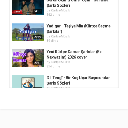
Şarkı Sözleri
by
KürtçeMüzik
04:36
562 dinle
Yadigar - Teşiya Min (Kürtçe Seçme
Şarkılar)
by
KürtçeMüzik
09:49
89 dinle
Yeni Kürtçe Damar Şarkılar (Ez
Naxwazim) 2026 cover
by
KürtçeMüzik
09:40
214 dinle
Dil Tengî - Bir Kuş Uçar Başucundan
Şarkı Sözleri
by
KürtçeMüzik
04:19
1,153 dinle
Seren Uçar - Wer Dilane Şarkı
Sözleri
by
KürtçeMüzik
1,202 dinle
02:55