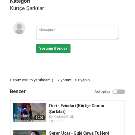
Kategori
Kürtçe Şarkılar
Yorumu Gönder
Henüz yorum yapılmamış. İlk yorumu siz yapın.
Benzer
Autoplay
Duri - Evindari (Kürtçe Damar
Şarkılar)
by
KürtçeMüzik
10:05
107 dinle
Seren Uçar - Gulê Çawa Tu Herê