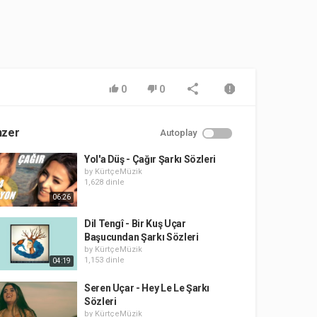
0
0
nzer
Autoplay
Yol'a Düş - Çağır Şarkı Sözleri
by
KürtçeMüzik
1,628 dinle
06:26
Dil Tengî - Bir Kuş Uçar
Başucundan Şarkı Sözleri
by
KürtçeMüzik
1,153 dinle
04:19
Seren Uçar - Hey Le Le Şarkı
Sözleri
by
KürtçeMüzik