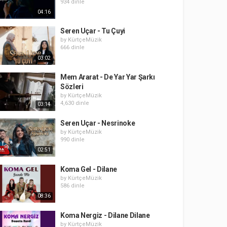
934 dinle
04:16
Seren Uçar - Tu Çuyi
by
KürtçeMüzik
666 dinle
03:02
Mem Ararat - De Yar Yar Şarkı
Sözleri
by
KürtçeMüzik
4,630 dinle
03:14
Seren Uçar - Nesrinoke
by
KürtçeMüzik
990 dinle
02:51
Koma Gel - Dilane
by
KürtçeMüzik
586 dinle
08:36
Koma Nergiz - Dilane Dilane
by
KürtçeMüzik