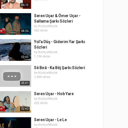
06:15
Seren Uçar & Ömer Uçar -
Sallama Şarkı Sözleri
by
KürtçeMüzik
562 dinle
04:36
Yol'a Düş - Giderim Yar Şarkı
Sözleri
by
KürtçeMüzik
1,194 dinle
03:45
Sê Bırâ - Ka Bêj Şarkı Sözleri
by
KürtçeMüzik
1,409 dinle
05:41
Seren Uçar - Hob Yare
by
KürtçeMüzik
622 dinle
02:42
Seren Uçar - Le Le
by
KürtçeMüzik