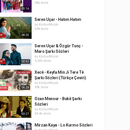
586 dinle
05:16
Seren Uçar - Hatım Hatım
by
KürtçeMüzik
638 dinle
04:03
Seren Uçar & Özgür Tunç -
Maro Şarkı Sözleri
by
KürtçeMüzik
3,245 dinle
02:42
Xecê - Keyfa Min Ji Tere Tê
Şarkı Sözleri (Türkçe Çeviri)
by
KürtçeMüzik
93k dinle
04:29
Ozan Mensur - Bukê Şarkı
Sözleri
by
KürtçeMüzik
69.4k dinle
03:27
Mirzan Kaya - Lo Kurmo Sözleri