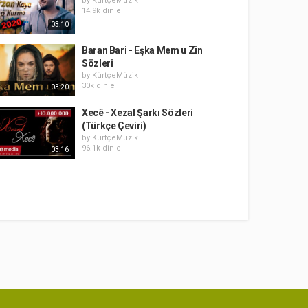
by
KürtçeMüzik
14.9k dinle
03:10
Baran Bari - Eşka Mem u Zin
Sözleri
by
KürtçeMüzik
30k dinle
03:20
Xecê - Xezal Şarkı Sözleri
(Türkçe Çeviri)
by
KürtçeMüzik
96.1k dinle
03:16