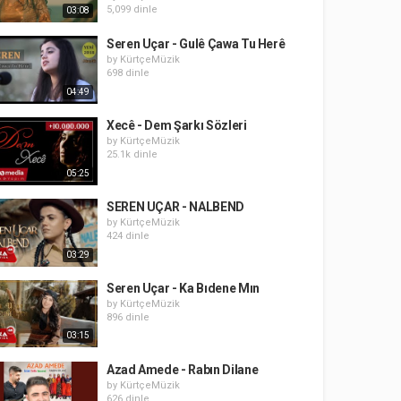
5,099 dinle
03:08
Seren Uçar - Gulê Çawa Tu Herê
by
KürtçeMüzik
698 dinle
04:49
Xecê - Dem Şarkı Sözleri
by
KürtçeMüzik
25.1k dinle
05:25
SEREN UÇAR - NALBEND
by
KürtçeMüzik
424 dinle
03:29
Seren Uçar - Ka Bıdene Mın
by
KürtçeMüzik
896 dinle
03:15
Azad Amede - Rabın Dilane
by
KürtçeMüzik
626 dinle