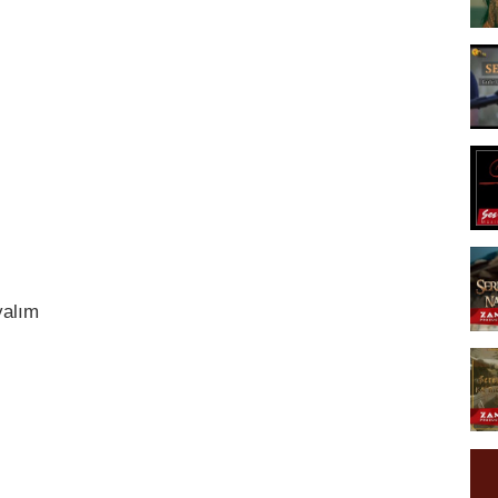
yalım