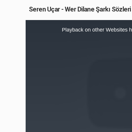
Seren Uçar - Wer Dilane Şarkı Sözleri
This
is
Playback on other Websites h
a
modal
window.