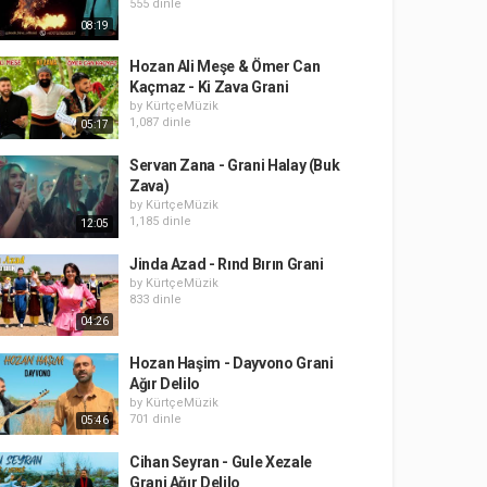
555 dinle
08:19
Hozan Ali Meşe & Ömer Can
Kaçmaz - Ki Zava Grani
by
KürtçeMüzik
1,087 dinle
05:17
Servan Zana - Grani Halay (Buk
Zava)
by
KürtçeMüzik
1,185 dinle
12:05
Jinda Azad - Rınd Bırın Grani
by
KürtçeMüzik
833 dinle
04:26
Hozan Haşim - Dayvono Grani
Ağır Delilo
by
KürtçeMüzik
701 dinle
05:46
Cihan Seyran - Gule Xezale
Grani Ağır Delilo