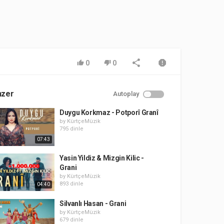
0
0
nzer
Autoplay
Duygu Korkmaz - Potporî Granî
by
KürtçeMüzik
795 dinle
07:43
Yasin Yildiz & Mizgin Kilic -
Grani
by
KürtçeMüzik
893 dinle
04:40
Silvanlı Hasan - Grani
by
KürtçeMüzik
679 dinle