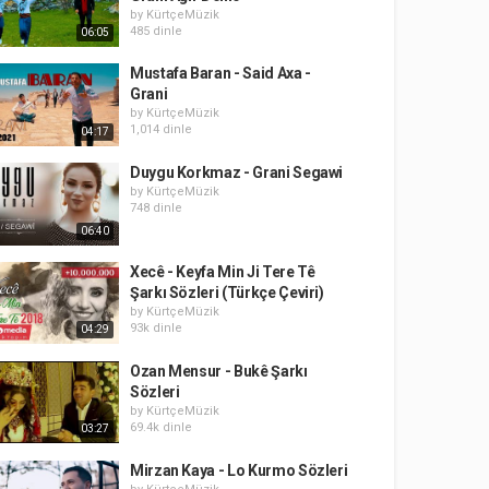
by
KürtçeMüzik
485 dinle
06:05
Mustafa Baran - Said Axa -
Grani
by
KürtçeMüzik
1,014 dinle
04:17
Duygu Korkmaz - Grani Segawi
by
KürtçeMüzik
748 dinle
06:40
Xecê - Keyfa Min Ji Tere Tê
Şarkı Sözleri (Türkçe Çeviri)
by
KürtçeMüzik
93k dinle
04:29
Ozan Mensur - Bukê Şarkı
Sözleri
by
KürtçeMüzik
69.4k dinle
03:27
Mirzan Kaya - Lo Kurmo Sözleri