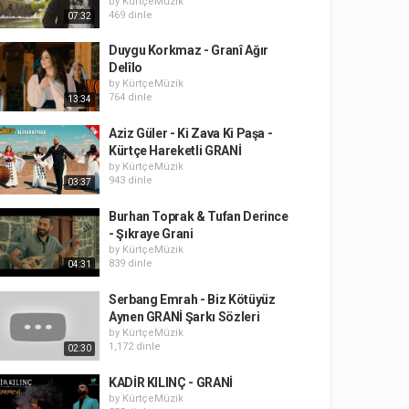
by
KürtçeMüzik
469 dinle
07:32
Duygu Korkmaz - Granî Ağır
Delîlo
by
KürtçeMüzik
764 dinle
13:34
Aziz Güler - Ki Zava Ki Paşa -
Kürtçe Hareketli GRANİ
by
KürtçeMüzik
943 dinle
03:37
Burhan Toprak & Tufan Derince
- Şıkraye Grani
by
KürtçeMüzik
839 dinle
04:31
Serbang Emrah - Biz Kötüyüz
Aynen GRANİ Şarkı Sözleri
by
KürtçeMüzik
1,172 dinle
02:30
KADİR KILINÇ - GRANİ
by
KürtçeMüzik