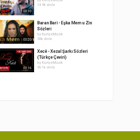
by
KürtçeMüzik
14.9k dinle
03:10
Baran Bari - Eşka Mem u Zin
Sözleri
by
KürtçeMüzik
30k dinle
03:20
Xecê - Xezal Şarkı Sözleri
(Türkçe Çeviri)
by
KürtçeMüzik
96.1k dinle
03:16