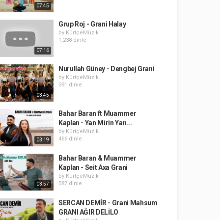
07:45
Grup Roj - Grani Halay
by
KürtçeMüzik
1,238 dinle
07:16
Nurullah Güney - Dengbej Grani
by
KürtçeMüzik
391 dinle
03:45
Bahar Baran ft Muammer
Kaplan - Yan Mirin Yan...
by
KürtçeMüzik
466 dinle
03:19
Bahar Baran & Muammer
Kaplan - Seit Axa Grani
by
KürtçeMüzik
587 dinle
03:57
SERCAN DEMİR - Grani Mahsum
GRANI AĞIR DELİLO