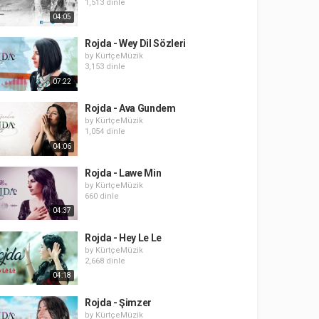
1,513 dinle
04:05
Rojda - Wey Dil Sözleri
by
KürtçeMüzik
3,153 dinle
07:22
Rojda - Ava Gundem
by
KürtçeMüzik
1,054 dinle
04:06
Rojda - Lawe Min
by
KürtçeMüzik
660 dinle
04:37
Rojda - Hey Le Le
by
KürtçeMüzik
2,668 dinle
04:18
Rojda - Şimzer
by
KürtçeMüzik