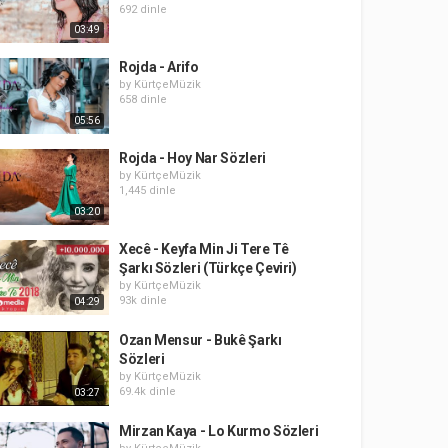
692 dinle
03:49
Rojda - Arifo
by
KürtçeMüzik
658 dinle
05:56
Rojda - Hoy Nar Sözleri
by
KürtçeMüzik
1,445 dinle
03:20
Xecê - Keyfa Min Ji Tere Tê
Şarkı Sözleri (Türkçe Çeviri)
by
KürtçeMüzik
93k dinle
04:29
Ozan Mensur - Bukê Şarkı
Sözleri
by
KürtçeMüzik
69.4k dinle
03:27
Mirzan Kaya - Lo Kurmo Sözleri