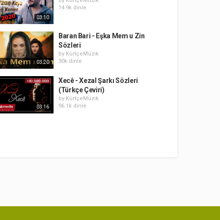
by
KürtçeMüzik
14.9k dinle
03:10
Baran Bari - Eşka Mem u Zin
Sözleri
by
KürtçeMüzik
30k dinle
03:20
Xecê - Xezal Şarkı Sözleri
(Türkçe Çeviri)
by
KürtçeMüzik
96.1k dinle
03:16