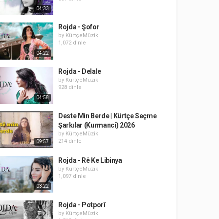
04:33
Rojda - Şofor
by
KürtçeMüzik
1,072 dinle
04:22
Rojda - Delale
by
KürtçeMüzik
928 dinle
04:58
Deste Min Berde | Kürtçe Seçme
Şarkılar (Kurmanci) 2026
by
KürtçeMüzik
214 dinle
09:57
Rojda - Rê Ke Libinya
by
KürtçeMüzik
1,097 dinle
03:22
Rojda - Potporî
by
KürtçeMüzik