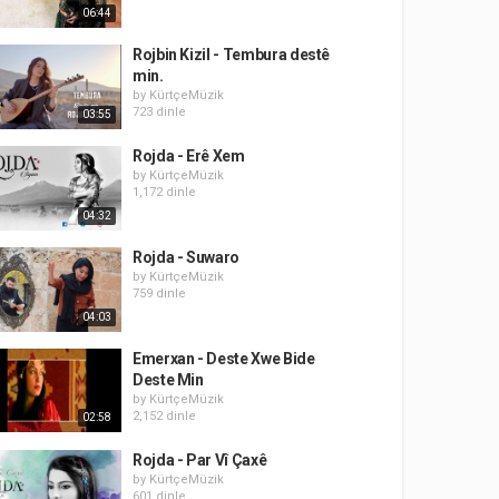
06:44
Rojbin Kizil - Tembura destê
min.
by
KürtçeMüzik
723 dinle
03:55
Rojda - Erê Xem
by
KürtçeMüzik
1,172 dinle
04:32
Rojda - Suwaro
by
KürtçeMüzik
759 dinle
04:03
Emerxan - Deste Xwe Bide
Deste Min
by
KürtçeMüzik
2,152 dinle
02:58
Rojda - Par Vî Çaxê
by
KürtçeMüzik
601 dinle