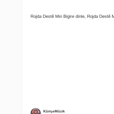
Rojda Destê Min Bigire dinle, Rojda Destê Mi
KürtçeMüzik