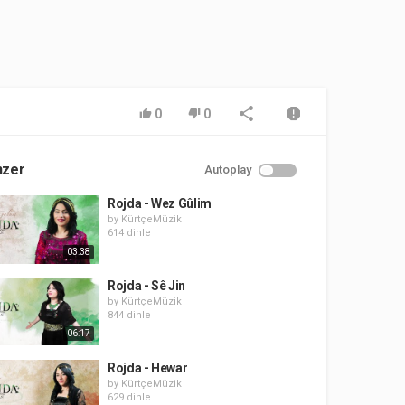
0
0
nzer
Autoplay
Rojda - Wez Gûlim
by
KürtçeMüzik
614 dinle
03:38
Rojda - Sê Jin
by
KürtçeMüzik
844 dinle
06:17
Rojda - Hewar
by
KürtçeMüzik
629 dinle