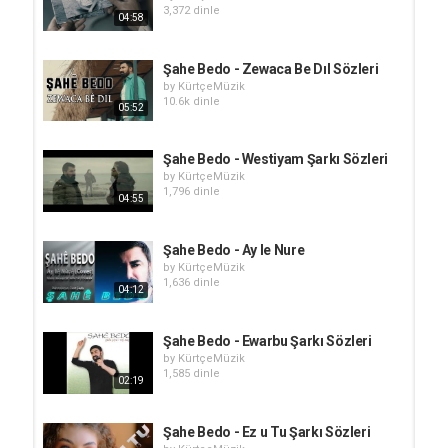
3,372 dinle
04:58
Şahe Bedo - Zewaca Be Dıl Sözleri
by
KürtçeMüzik
10.6k dinle
05:52
Şahe Bedo - Westiyam Şarkı Sözleri
by
KürtçeMüzik
1,796 dinle
04:55
Şahe Bedo - Ay le Nure
by
KürtçeMüzik
1,636 dinle
04:12
Şahe Bedo - Ewarbu Şarkı Sözleri
by
KürtçeMüzik
1,585 dinle
02:19
Şahe Bedo - Ez u Tu Şarkı Sözleri