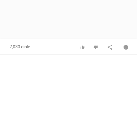
7,030 dinle