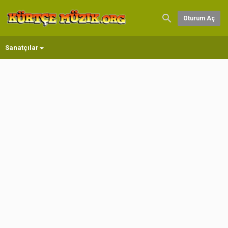
Oturum Aç
Sanatçılar