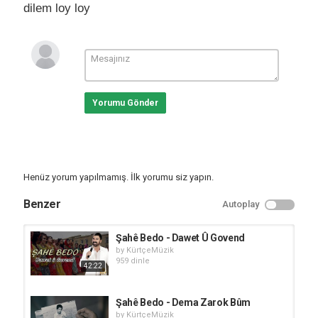
dilem loy loy
Yorumu Gönder
Henüz yorum yapılmamış. İlk yorumu siz yapın.
Benzer
Autoplay
Şahê Bedo - Dawet Û Govend
by
KürtçeMüzik
959 dinle
42:22
Şahê Bedo - Dema Zarok Bûm
by
KürtçeMüzik