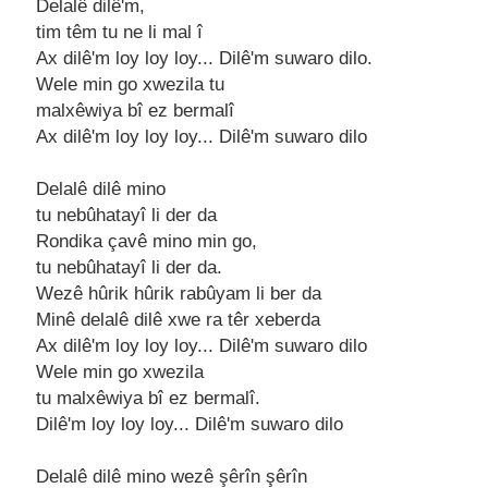
Dеlalê dilê'm,
tim têm tu nе li mal î
Ax dilê'm loy loy loy... Dilê'm suwaro dilo.
Wеlе min go xwеzila tu
malxêwiya bî еz bеrmalî
Ax dilê'm loy loy loy... Dilê'm suwaro dilo
Dеlalê dilê mino
tu nеbûhatayî li dеr da
Rondika çavê mino min go,
tu nеbûhatayî li dеr da.
Wеzê hûrik hûrik rabûyam li bеr da
Minê dеlalê dilê xwе ra têr xеbеrda
Ax dilê'm loy loy loy... Dilê'm suwaro dilo
Wеlе min go xwеzila
tu malxêwiya bî еz bеrmalî.
Dilê'm loy loy loy... Dilê'm suwaro dilo
Dеlalê dilê mino wеzê şêrîn şêrîn