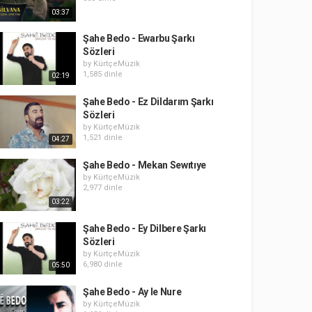
03:37
Şahe Bedo - Ewarbu Şarkı
Sözleri
by
KürtçeMüzik
1,585 dinle
02:19
Şahe Bedo - Ez Dildarım Şarkı
Sözleri
by
KürtçeMüzik
1,521 dinle
04:27
Şahe Bedo - Mekan Sewıtıye
by
KürtçeMüzik
2,977 dinle
03:22
Şahe Bedo - Ey Dilbere Şarkı
Sözleri
by
KürtçeMüzik
6,980 dinle
05:50
Şahe Bedo - Ay le Nure
by
KürtçeMüzik