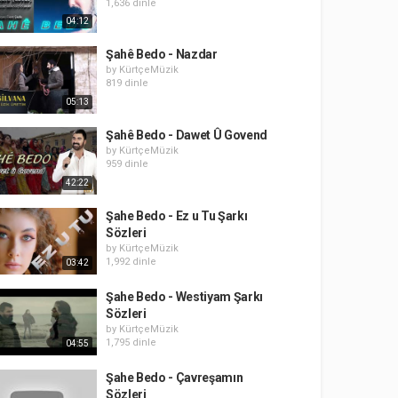
1,636 dinle
04:12
Şahê Bedo - Nazdar
by
KürtçeMüzik
819 dinle
05:13
Şahê Bedo - Dawet Û Govend
by
KürtçeMüzik
959 dinle
42:22
Şahe Bedo - Ez u Tu Şarkı
Sözleri
by
KürtçeMüzik
1,992 dinle
03:42
Şahe Bedo - Westiyam Şarkı
Sözleri
by
KürtçeMüzik
1,795 dinle
04:55
Şahe Bedo - Çavreşamın
Sözleri