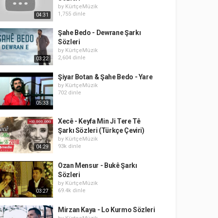
by
KürtçeMüzik
1,755 dinle
04:31
Şahe Bedo - Dewrane Şarkı
Sözleri
by
KürtçeMüzik
2,604 dinle
03:22
Şiyar Botan & Şahe Bedo - Yare
by
KürtçeMüzik
702 dinle
05:33
Xecê - Keyfa Min Ji Tere Tê
Şarkı Sözleri (Türkçe Çeviri)
by
KürtçeMüzik
93k dinle
04:29
Ozan Mensur - Bukê Şarkı
Sözleri
by
KürtçeMüzik
69.4k dinle
03:27
Mirzan Kaya - Lo Kurmo Sözleri