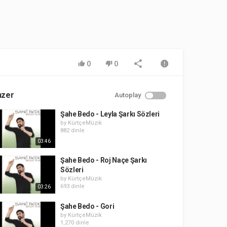
0
0
nzer
Autoplay
Şahe Bedo - Leyla Şarkı Sözleri
by
KürtçeMüzik
882 dinle
03:46
Şahe Bedo - Roj Naçe Şarkı
Sözleri
by
KürtçeMüzik
693 dinle
03:26
Şahe Bedo - Gori
by
KürtçeMüzik
1,270 dinle