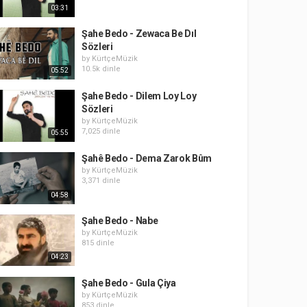
03:31
Şahe Bedo - Zewaca Be Dıl
Sözleri
by
KürtçeMüzik
10.5k dinle
05:52
Şahe Bedo - Dilem Loy Loy
Sözleri
by
KürtçeMüzik
7,025 dinle
05:55
Şahê Bedo - Dema Zarok Bûm
by
KürtçeMüzik
3,371 dinle
04:58
Şahe Bedo - Nabe
by
KürtçeMüzik
815 dinle
04:23
Şahe Bedo - Gula Çiya
by
KürtçeMüzik
853 dinle