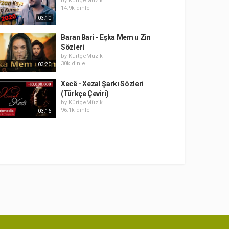
by
KürtçeMüzik
14.9k dinle
03:10
Baran Bari - Eşka Mem u Zin
Sözleri
by
KürtçeMüzik
30k dinle
03:20
Xecê - Xezal Şarkı Sözleri
(Türkçe Çeviri)
by
KürtçeMüzik
96.1k dinle
03:16