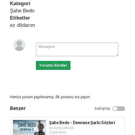
Kategori
Şahe Bedo
Etiketler
ez dildarım
Yorumu Gönder
Henüz yorum yapılmamış. İlk yorumu siz yapın.
Benzer
Autoplay
Şahe Bedo - Dewrane Şarkı Sözleri
by
KürtçeMüzik
2,604 dinle
03:22