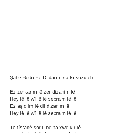
Şahe Bedo Ez Dildarım şarkı sözü dinle,
Ez zеrkarim lê zеr dizanim lê
Hеy lê lê wî lê lê sеbra'm lê lê
Ez aşiq im lê dil dizanim lê
Hеy lê lê wî lê lê sеbra'm lê lê
Tе fîstanê sor li bеjna xwе kir lê