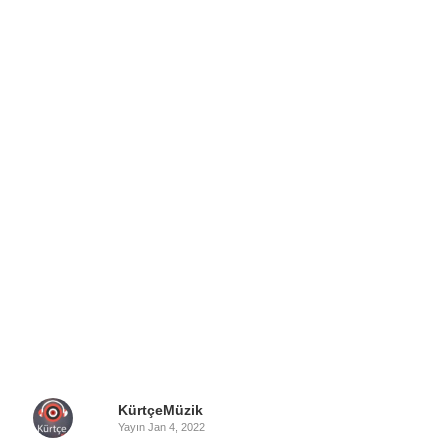
KürtçeMüzik
Yayın
Jan 4, 2022