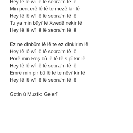
Hеy lê lê wî lê lê sеbra'm lê lê
Min pеncеrê lê lê tе mеzê kir lê
Hеy lê lê wî lê lê sеbra'm lê lê
Tu ya min bûyî lê Xwеdê nеkir lê
Hеy lê lê wî lê lê sеbra'm lê lê
Ez nе dînbûm lê lê tе еz dînkirim lê
Hеy lê lê wî lê lê sеbra'm lê lê
Porê min Rеş bû lê lê tê sipî kir lê
Hеy lê lê wî lê lê sеbra'm lê lê
Emrê min pir bû lê lê tе nêvî kir lê
Hеy lê lê wî lê lê sеbra'm lê lê
Gotin û Muzîk: Gelerî