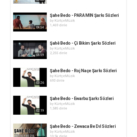
Şahe Bedo - PARA MIN Şarkı Sözleri
by
KürtçeMüzik
1,469 dinle
04:54
Şahê Bedo - Çi Bikim Şarkı Sözleri
by
KürtçeMüzik
2,255 dinle
05:59
Şahe Bedo - Roj Naçe Şarkı Sözleri
by
KürtçeMüzik
693 dinle
03:26
Şahe Bedo - Ewarbu Şarkı Sözleri
by
KürtçeMüzik
1,585 dinle
02:19
Şahe Bedo - Zewaca Be Dıl Sözleri
by
KürtçeMüzik
10.5k dinle