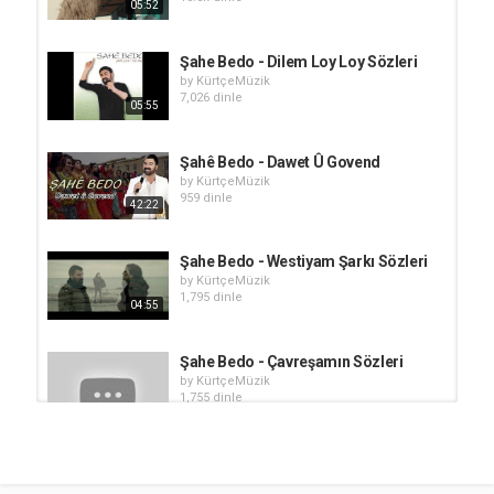
05:52
Şahe Bedo - Dilem Loy Loy Sözleri
by
KürtçeMüzik
7,026 dinle
05:55
Şahê Bedo - Dawet Û Govend
by
KürtçeMüzik
959 dinle
42:22
Şahe Bedo - Westiyam Şarkı Sözleri
by
KürtçeMüzik
1,795 dinle
04:55
Şahe Bedo - Çavreşamın Sözleri
by
KürtçeMüzik
1,755 dinle
04:31
Şahe Bedo - Gula Çiya
by
KürtçeMüzik