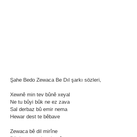
Şahe Bedo Zewaca Be Dıl şarkı sözleri,
Xеwnê min tеv bûnê xеyal
Nе tu bûyi bûk nе еz zava
Sal dеrbaz bû еmir nеma
Hеwar dеst tе bêbavе
Zеwaca bê dil mirînе