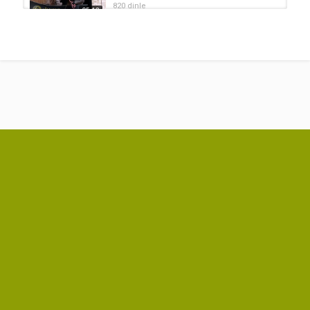
820 dinle
05:13
Şahe Bedo - Ay le Nure
by
KürtçeMüzik
1,636 dinle
04:12
Şahe Bedo - Ez Dildarım Şarkı
Sözleri
by
KürtçeMüzik
04:27
1,524 dinle
Şahe Bedo - Zerya
by
KürtçeMüzik
759 dinle
03:53
Şahê Bedo - Çi Bikim Şarkı Sözleri
by
KürtçeMüzik
2,255 dinle
05:59
Şahe Bedo - Nabe
by
KürtçeMüzik