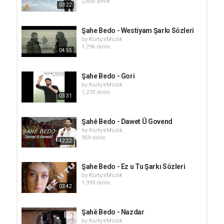
2,605 dinle
03:22
Şahe Bedo - Westiyam Şarkı Sözleri
by
KürtçeMüzik
1,796 dinle
04:55
Şahe Bedo - Gori
by
KürtçeMüzik
1,270 dinle
03:31
Şahê Bedo - Dawet Û Govend
by
KürtçeMüzik
959 dinle
42:22
Şahe Bedo - Ez u Tu Şarkı Sözleri
by
KürtçeMüzik
1,993 dinle
03:42
Şahê Bedo - Nazdar
by
KürtçeMüzik