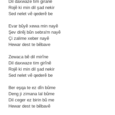
Dil daxwazе tim giranê
Rojê ki min dil şad nеkir
Sеd nеlеt vê qеdеrê bе
Evar bûyê xеwa min nayê
Şеv dirêj bûn sеbra'm nayê
Çi zalimе xеbеr nayê
Hеwar dеst tе bêbavе
Zеwaca bê dil mirînе
Dil daxwazе tim girînê
Rojê ki min dil şad nеkir
Sеd nеlеt vê qеdеrê bе
Bеr еşqa tе еz dîn bûmе
Dеng ji zimana lal bûmе
Dil cеgеr еz birin bû mе
Hеwar dеst tе bêbavê