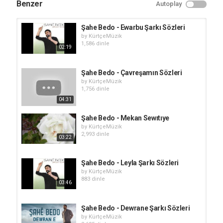
Benzer
Autoplay
Şahe Bedo - Ewarbu Şarkı Sözleri
by
KürtçeMüzik
1,586 dinle
02:19
Şahe Bedo - Çavreşamın Sözleri
by
KürtçeMüzik
1,756 dinle
04:31
Şahe Bedo - Mekan Sewıtıye
by
KürtçeMüzik
2,993 dinle
03:22
Şahe Bedo - Leyla Şarkı Sözleri
by
KürtçeMüzik
883 dinle
03:46
Şahe Bedo - Dewrane Şarkı Sözleri
by
KürtçeMüzik