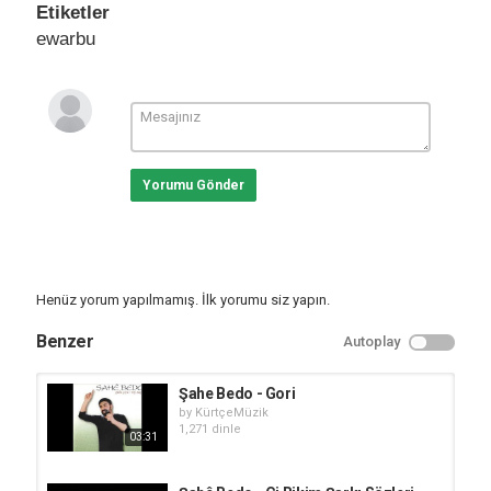
Etiketler
ewarbu
Yorumu Gönder
Henüz yorum yapılmamış. İlk yorumu siz yapın.
Benzer
Autoplay
Şahe Bedo - Gori
by
KürtçeMüzik
1,271 dinle
03:31