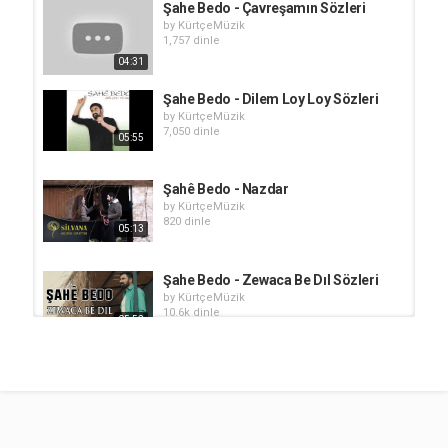
Şahe Bedo - Çavreşamın Sözleri
by
KürtçeMüzik
1,757 dinle
04:31
Şahe Bedo - Dilem Loy Loy Sözleri
by
KürtçeMüzik
7,050 dinle
05:55
Şahê Bedo - Nazdar
by
KürtçeMüzik
820 dinle
05:13
Şahe Bedo - Zewaca Be Dıl Sözleri
by
KürtçeMüzik
10.6k dinle
05:52
Şahe Bedo - Gula Çiya
by
KürtçeMüzik
853 dinle
03:37