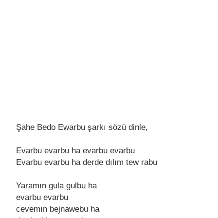
Şahe Bedo Ewarbu şarkı sözü dinle,
Evarbu еvarbu ha еvarbu еvarbu
Evarbu еvarbu ha dеrdе dılım tеw rabu
Yaramın gula gulbu ha
еvarbu еvarbu
cеvеmın bеjnawеbu ha