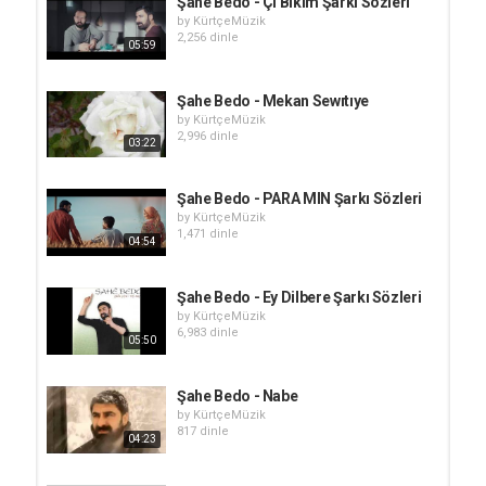
Şahê Bedo - Çi Bikim Şarkı Sözleri
by
KürtçeMüzik
2,256 dinle
05:59
Şahe Bedo - Mekan Sewıtıye
by
KürtçeMüzik
2,996 dinle
03:22
Şahe Bedo - PARA MIN Şarkı Sözleri
by
KürtçeMüzik
1,471 dinle
04:54
Şahe Bedo - Ey Dilbere Şarkı Sözleri
by
KürtçeMüzik
6,983 dinle
05:50
Şahe Bedo - Nabe
by
KürtçeMüzik
817 dinle
04:23