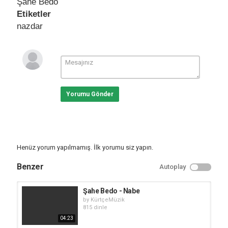
Şahe Bedo
Etiketler
nazdar
Yorumu Gönder
Henüz yorum yapılmamış. İlk yorumu siz yapın.
Benzer
Autoplay
Şahe Bedo - Nabe
by
KürtçeMüzik
815 dinle
04:23