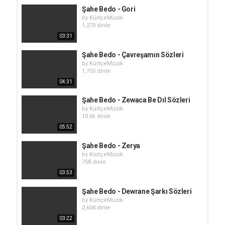
Şahe Bedo - Gori
by
KürtçeMüzik
1,270 dinle
03:31
Şahe Bedo - Çavreşamın Sözleri
by
KürtçeMüzik
1,755 dinle
04:31
Şahe Bedo - Zewaca Be Dıl Sözleri
by
KürtçeMüzik
10.6k dinle
05:52
Şahe Bedo - Zerya
by
KürtçeMüzik
758 dinle
03:53
Şahe Bedo - Dewrane Şarkı Sözleri
by
KürtçeMüzik
2,604 dinle
03:22