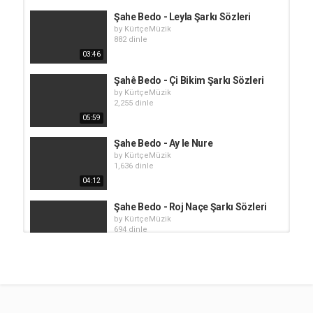
Şahe Bedo - Leyla Şarkı Sözleri
by
KürtçeMüzik
882 dinle
03:46
Şahê Bedo - Çi Bikim Şarkı Sözleri
by
KürtçeMüzik
2,255 dinle
05:59
Şahe Bedo - Ay le Nure
by
KürtçeMüzik
1,636 dinle
04:12
Şahe Bedo - Roj Naçe Şarkı Sözleri
by
KürtçeMüzik
694 dinle
03:26
Şahê Bedo - Dema Zarok Bûm
by
KürtçeMüzik
3,372 dinle
04:58